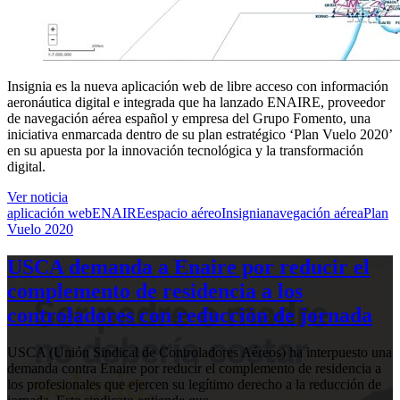
Insignia es la nueva aplicación web de libre acceso con información
aeronáutica digital e integrada que ha lanzado ENAIRE, proveedor
de navegación aérea español y empresa del Grupo Fomento, una
iniciativa enmarcada dentro de su plan estratégico ‘Plan Vuelo 2020’
en su apuesta por la innovación tecnológica y la transformación
digital.
Ver noticia
aplicación web
ENAIRE
espacio aéreo
Insignia
navegación aérea
Plan
Vuelo 2020
USCA demanda a Enaire por reducir el
complemento de residencia a los
controladores con reducción de jornada
USCA (Unión Sindical de Controladores Aéreos) ha interpuesto una
demanda contra Enaire por reducir el complemento de residencia a
los profesionales que ejercen su legítimo derecho a la reducción de