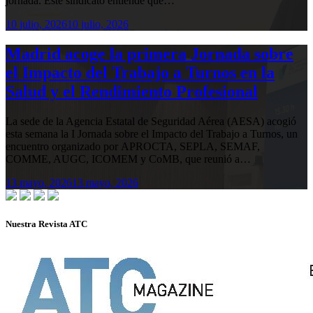
jornada. Este sindicato entiende que…
10 julio, 2026
10 julio, 2026
Madrid acoge la primera Jornada sobre
el Impacto del Trabajo a Turnos en la
Salud y el Rendimiento Profesional
La sede de la Agencia Estatal de Seguridad Aérea (AESA) acogió
esta semana la I Jornada sobre el Impacto del Trabajo a Turnos, un
encuentro organizado por APROCTA, SEPLA, SEMAF,
COMME, AUGC, ICOMEM y CoMB, que reunió a…
13 mayo, 2026
13 mayo, 2026
Nuestra Revista ATC