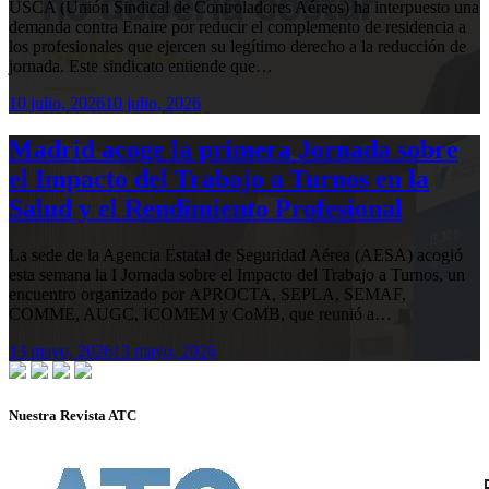
USCA (Unión Sindical de Controladores Aéreos) ha interpuesto una
demanda contra Enaire por reducir el complemento de residencia a
los profesionales que ejercen su legítimo derecho a la reducción de
jornada. Este sindicato entiende que…
10 julio, 2026
10 julio, 2026
Madrid acoge la primera Jornada sobre
el Impacto del Trabajo a Turnos en la
Salud y el Rendimiento Profesional
La sede de la Agencia Estatal de Seguridad Aérea (AESA) acogió
esta semana la I Jornada sobre el Impacto del Trabajo a Turnos, un
encuentro organizado por APROCTA, SEPLA, SEMAF,
COMME, AUGC, ICOMEM y CoMB, que reunió a…
13 mayo, 2026
13 mayo, 2026
Nuestra Revista ATC