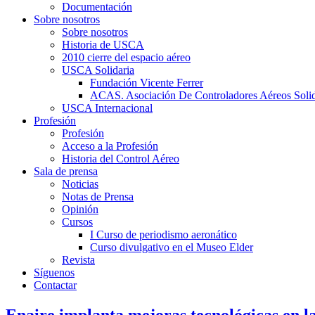
Documentación
Sobre nosotros
Sobre nosotros
Historia de USCA
2010 cierre del espacio aéreo
USCA Solidaria
Fundación Vicente Ferrer
ACAS. Asociación De Controladores Aéreos Solid
USCA Internacional
Profesión
Profesión
Acceso a la Profesión
Historia del Control Aéreo
Sala de prensa
Noticias
Notas de Prensa
Opinión
Cursos
I Curso de periodismo aeronático
Curso divulgativo en el Museo Elder
Revista
Síguenos
Contactar
Enaire implanta mejoras tecnológicas en l