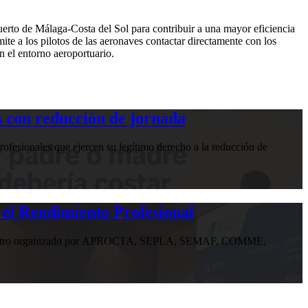
uerto de Málaga-Costa del Sol para contribuir a una mayor eficiencia
te a los pilotos de las aeronaves contactar directamente con los
n el entorno aeroportuario.
 con reducción de jornada
ofesionales que ejercen su legítimo derecho a la reducción de
 el Rendimiento Profesional
n encuentro organizado por APROCTA, SEPLA, SEMAF, COMME,