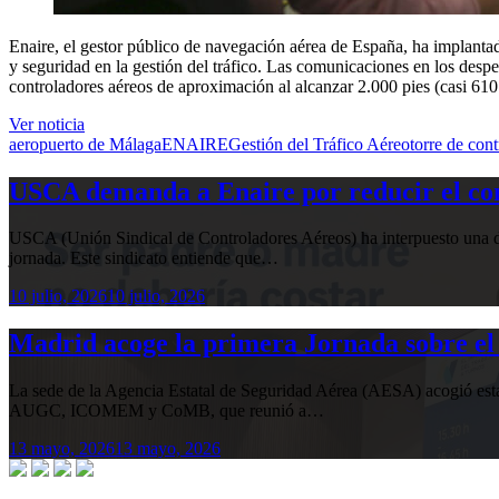
Enaire, el gestor público de navegación aérea de España, ha implantad
y seguridad en la gestión del tráfico. Las
comunicaciones en los despeg
controladores aéreos de aproximación al alcanzar 2.000 pies (casi 610
Ver noticia
aeropuerto de Málaga
ENAIRE
Gestión del Tráfico Aéreo
torre de cont
USCA demanda a Enaire por reducir el com
USCA (Unión Sindical de Controladores Aéreos) ha interpuesto una de
jornada. Este sindicato entiende que…
10 julio, 2026
10 julio, 2026
Madrid acoge la primera Jornada sobre el 
La sede de la Agencia Estatal de Seguridad Aérea (AESA) acogió 
AUGC, ICOMEM y CoMB, que reunió a…
13 mayo, 2026
13 mayo, 2026