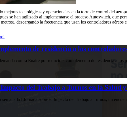
o mejoras tecnológicas y operacionales en la torre de control del aerop
ues se han agilizado al implementarse el proceso Autoswitch, que permi
 metros), descargando la frecuencia que usan los controladores aéreos e
rol
plemento de residencia a los controladores
manda contra Enaire por reducir el complemento de residencia a los pr
Impacto del Trabajo a Turnos en la Salud y
esta semana la I Jornada sobre el Impacto del Trabajo a Turnos, u