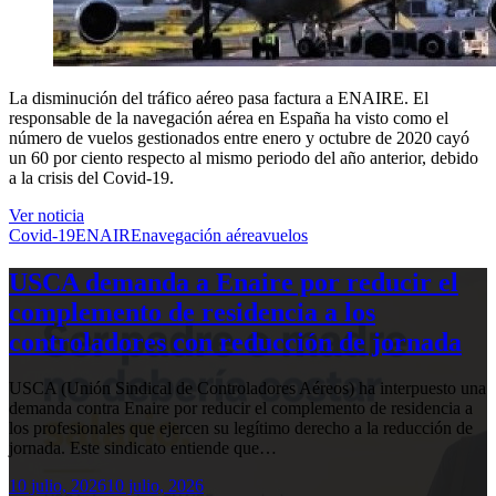
La disminución del tráfico aéreo pasa factura a
ENAIRE. El
responsable de la navegación aérea en España ha visto como el
número de vuelos gestionados entre enero y octubre de 2020 cayó
un 60 por ciento respecto al mismo periodo del año anterior, debido
a la crisis del Covid-19.
Ver noticia
Covid-19
ENAIRE
navegación aérea
vuelos
USCA demanda a Enaire por reducir el
complemento de residencia a los
controladores con reducción de jornada
USCA (Unión Sindical de Controladores Aéreos) ha interpuesto una
demanda contra Enaire por reducir el complemento de residencia a
los profesionales que ejercen su legítimo derecho a la reducción de
jornada. Este sindicato entiende que…
10 julio, 2026
10 julio, 2026