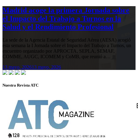
Madrid acoge la primera Jornada sobre
el Impacto del Trabajo a Turnos en la
Salud y el Rendimiento Profesional
La sede de la Agencia Estatal de Seguridad Aérea (AESA) acogió
esta semana la I Jornada sobre el Impacto del Trabajo a Turnos, un
encuentro organizado por APROCTA, SEPLA, SEMAF,
COMME, AUGC, ICOMEM y CoMB, que reunió a…
13 mayo, 2026
13 mayo, 2026
Nuestra Revista ATC