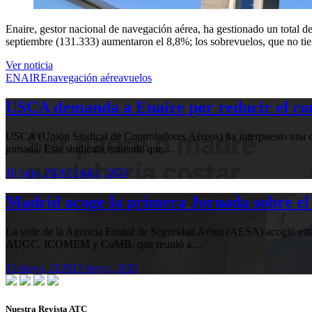
Enaire, gestor nacional de navegación aérea, ha gestionado un total 
septiembre (131.333) aumentaron el 8,8%; los sobrevuelos, que no tien
Ver noticia
ENAIRE
navegación aérea
vuelos
USCA demanda a Enaire por reducir el com
USCA (Unión Sindical de Controladores Aéreos) ha interpuesto una de
jornada. Este sindicato entiende que…
10 julio, 2026
10 julio, 2026
Madrid acoge la primera Jornada sobre el 
La sede de la Agencia Estatal de Seguridad Aérea (AESA) acogió 
AUGC, ICOMEM y CoMB, que reunió a…
13 mayo, 2026
13 mayo, 2026
Nuestra Revista ATC