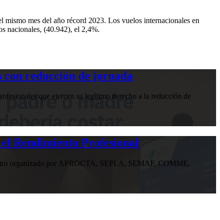
el mismo mes del año récord 2023. Los vuelos internacionales en
os nacionales, (40.942), el 2,4%.
 con reducción de jornada
ofesionales que ejercen su legítimo derecho a la reducción de
 el Rendimiento Profesional
n encuentro organizado por APROCTA, SEPLA, SEMAF, COMME,