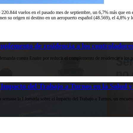
de 220.844 vuelos en el pasado mes de septiembre, un 6,7% más que en 
en su origen ni destino en un aeropuerto español (48.569), el 4,8% y l
plemento de residencia a los controladores
manda contra Enaire por reducir el complemento de residencia a los pr
Impacto del Trabajo a Turnos en la Salud y
esta semana la I Jornada sobre el Impacto del Trabajo a Turnos, u