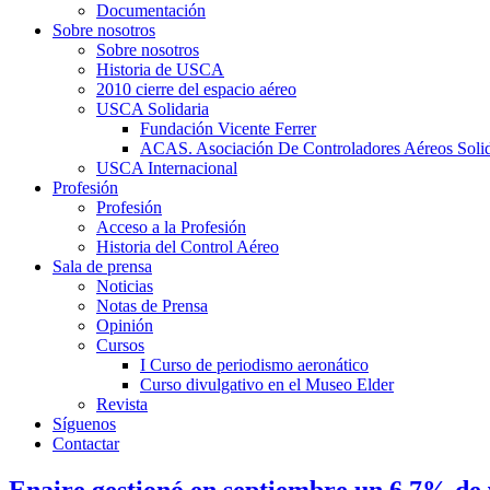
Documentación
Sobre nosotros
Sobre nosotros
Historia de USCA
2010 cierre del espacio aéreo
USCA Solidaria
Fundación Vicente Ferrer
ACAS. Asociación De Controladores Aéreos Solid
USCA Internacional
Profesión
Profesión
Acceso a la Profesión
Historia del Control Aéreo
Sala de prensa
Noticias
Notas de Prensa
Opinión
Cursos
I Curso de periodismo aeronático
Curso divulgativo en el Museo Elder
Revista
Síguenos
Contactar
Enaire gestionó en septiembre un 6,7% de