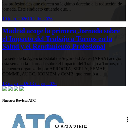
los profesionales que ejercen su legítimo derecho a la reducción de
jornada. Este sindicato entiende que…
10 julio, 2026
10 julio, 2026
Madrid acoge la primera Jornada sobre
el Impacto del Trabajo a Turnos en la
Salud y el Rendimiento Profesional
La sede de la Agencia Estatal de Seguridad Aérea (AESA) acogió
esta semana la I Jornada sobre el Impacto del Trabajo a Turnos, un
encuentro organizado por APROCTA, SEPLA, SEMAF,
COMME, AUGC, ICOMEM y CoMB, que reunió a…
13 mayo, 2026
13 mayo, 2026
Nuestra Revista ATC