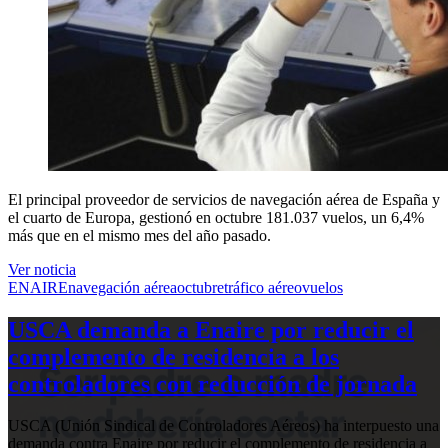
El principal proveedor de servicios de navegación aérea de España y
el cuarto de Europa, gestionó en octubre 181.037 vuelos, un 6,4%
más que en el mismo mes del año pasado.
Ver noticia
ENAIRE
navegación aérea
octubre
tráfico aéreo
vuelos
USCA demanda a Enaire por reducir el
complemento de residencia a los
controladores con reducción de jornada
USCA (Unión Sindical de Controladores Aéreos) ha interpuesto una
demanda contra Enaire por reducir el complemento de residencia a