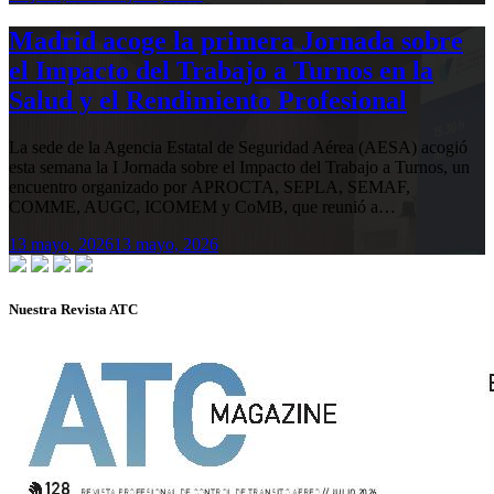
Madrid acoge la primera Jornada sobre
el Impacto del Trabajo a Turnos en la
Salud y el Rendimiento Profesional
La sede de la Agencia Estatal de Seguridad Aérea (AESA) acogió
esta semana la I Jornada sobre el Impacto del Trabajo a Turnos, un
encuentro organizado por APROCTA, SEPLA, SEMAF,
COMME, AUGC, ICOMEM y CoMB, que reunió a…
13 mayo, 2026
13 mayo, 2026
Nuestra Revista ATC