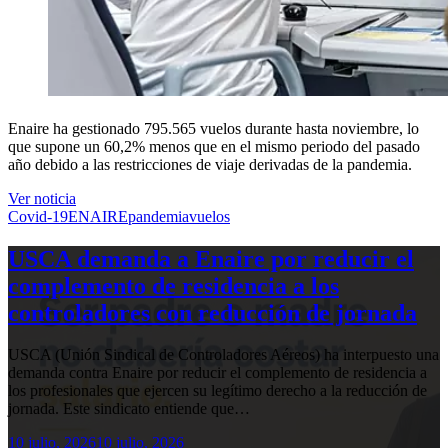
Enaire ha gestionado 795.565 vuelos durante hasta noviembre, lo
que supone un 60,2% menos que en el mismo periodo del pasado
año debido a las restricciones de viaje derivadas de la pandemia.
Ver noticia
Covid-19
ENAIRE
pandemia
vuelos
USCA demanda a Enaire por reducir el
complemento de residencia a los
controladores con reducción de jornada
USCA (Unión Sindical de Controladores Aéreos) ha interpuesto una
demanda contra Enaire por reducir el complemento de residencia a
los profesionales que ejercen su legítimo derecho a la reducción de
jornada. Este sindicato entiende que…
10 julio, 2026
10 julio, 2026