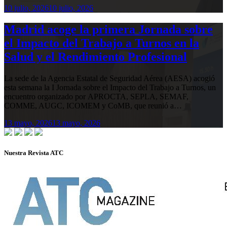
10 julio, 2026
10 julio, 2026
Madrid acoge la primera Jornada sobre
el Impacto del Trabajo a Turnos en la
Salud y el Rendimiento Profesional
La sede de la Agencia Estatal de Seguridad Aérea (AESA) acogió
esta semana la I Jornada sobre el Impacto del Trabajo a Turnos, un
encuentro organizado por APROCTA, SEPLA, SEMAF,
COMME, AUGC, ICOMEM y CoMB, que reunió a…
13 mayo, 2026
13 mayo, 2026
Nuestra Revista ATC