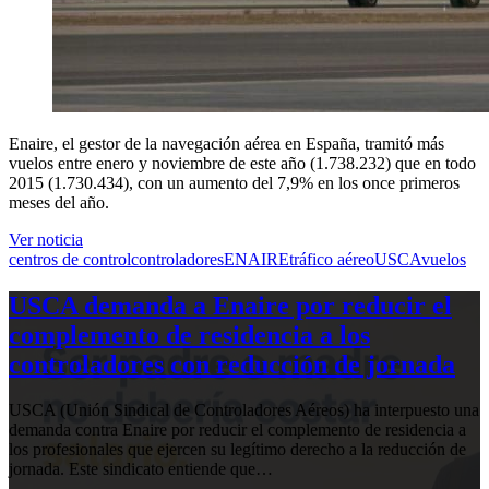
Enaire, el gestor de la navegación aérea en España, tramitó más
vuelos entre enero y noviembre de este año (1.738.232) que en todo
2015 (1.730.434), con un aumento del 7,9% en los once primeros
meses del año.
Ver noticia
centros de control
controladores
ENAIRE
tráfico aéreo
USCA
vuelos
USCA demanda a Enaire por reducir el
complemento de residencia a los
controladores con reducción de jornada
USCA (Unión Sindical de Controladores Aéreos) ha interpuesto una
demanda contra Enaire por reducir el complemento de residencia a
los profesionales que ejercen su legítimo derecho a la reducción de
jornada. Este sindicato entiende que…