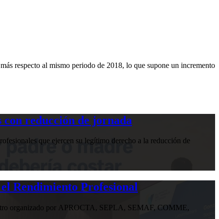
0 más respecto al mismo periodo de 2018, lo que supone un incremento
 con reducción de jornada
ofesionales que ejercen su legítimo derecho a la reducción de
 el Rendimiento Profesional
n encuentro organizado por APROCTA, SEPLA, SEMAF, COMME,