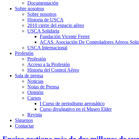
Documentación
Sobre nosotros
Sobre nosotros
Historia de USCA
2010 cierre del espacio aéreo
USCA Solidaria
Fundación Vicente Ferrer
ACAS. Asociación De Controladores Aéreos Solid
USCA Internacional
Profesión
Profesión
Acceso a la Profesión
Historia del Control Aéreo
Sala de prensa
Noticias
Notas de Prensa
Opinión
Cursos
I Curso de periodismo aeronático
Curso divulgativo en el Museo Elder
Revista
Síguenos
Contactar
Enaire gestiona más de dos millones de vu