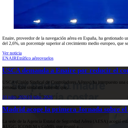
Enaire, proveedor de la navegación aérea en España, ha gestionado u
del 2,6%, un porcentaje superior al crecimiento medio europeo, que se
Ver noticia
ENAIRE
tráfico aéreo
vuelos
USCA demanda a Enaire por reducir el com
USCA (Unión Sindical de Controladores Aéreos) ha interpuesto una de
jornada. Este sindicato entiende que…
10 julio, 2026
10 julio, 2026
Madrid acoge la primera Jornada sobre el 
La sede de la Agencia Estatal de Seguridad Aérea (AESA) acogió 
AUGC, ICOMEM y CoMB, que reunió a…