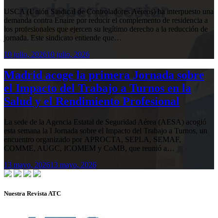
USCA (Unión Sindical de Controladores Aéreos) ha interpuesto una
demanda contra Enaire por reducir el complemento de residencia a
los profesionales que ejercen su legítimo derecho a la reducción de
jornada. Este sindicato entiende que…
10 julio, 2026
10 julio, 2026
Madrid acoge la primera Jornada sobre
el Impacto del Trabajo a Turnos en la
Salud y el Rendimiento Profesional
La sede de la Agencia Estatal de Seguridad Aérea (AESA) acogió
esta semana la I Jornada sobre el Impacto del Trabajo a Turnos, un
encuentro organizado por APROCTA, SEPLA, SEMAF,
COMME, AUGC, ICOMEM y CoMB, que reunió a…
13 mayo, 2026
13 mayo, 2026
Nuestra Revista ATC