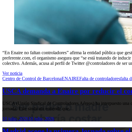
“En Enaire no faltan controladores” afirma la entidad pública que ges
preferente.com, el organismo asegura que “se está tratando de inducir al
colectivo. Además, acusa al perfil de Twitter @controladores de ser un
Ver noticia
Centro de Control de Barcelona
ENAIRE
Falta de controladores
falta 
USCA demanda a Enaire por reducir el com
USCA (Unión Sindical de Controladores Aéreos) ha interpuesto una de
jornada. Este sindicato entiende que…
10 julio, 2026
10 julio, 2026
Madrid acoge la primera Jornada sobre el 