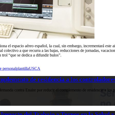
tiona el espacio aéreo español, la cual, sin embargo, incrementará este
 colectivo a que recurra a las bajas, reducciones de jornadas, vacaciones
 trol “que se dedica a difundir bulos”.
de personal
plantilla
USCA
plemento de residencia a los controladores
manda contra Enaire por reducir el complemento de residencia a los pr
Impacto del Trabajo a Turnos en la Salud y