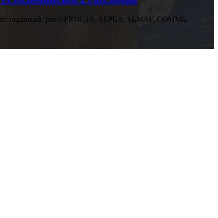
n encuentro organizado por APROCTA, SEPLA, SEMAF, COMME,