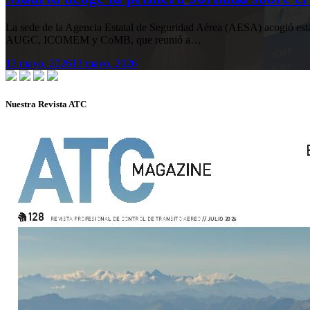
La sede de la Agencia Estatal de Seguridad Aérea (AESA) acogió 
AUGC, ICOMEM y CoMB, que reunió a…
13 mayo, 2026
13 mayo, 2026
Nuestra Revista ATC