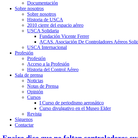
Documentación
Sobre nosotros
Sobre nosotros
Historia de USCA
2010 cierre del espacio aéreo
USCA Solidaria
Fundación Vicente Ferrer
ACAS. Asociación De Controladores Aéreos Solid
USCA Internacional
Profesión
Profesión
Acceso a la Profesión
Historia del Control Aéreo
Sala de prensa
Noticias
Notas de Prensa
Opinión
Cursos
I Curso de periodismo aeronático
Curso divulgativo en el Museo Elder
Revista
Síguenos
Contactar
Enaire dice que no faltan controladores c