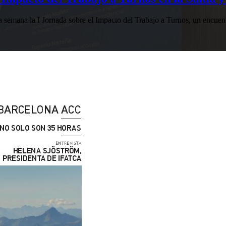
esta semana la I Jornada sobre el Impacto del Trabajo a Turnos, u