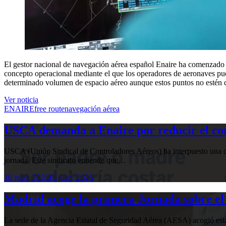
El gestor nacional de navegación aérea español Enaire ha comenzado es
concepto operacional mediante el que los operadores de aeronaves pu
determinado volumen de espacio aéreo aunque estos puntos no estén 
Ver noticia
ENAIRE
free route
navegación aérea
USCA demanda a Enaire por reducir el com
USCA (Unión Sindical de Controladores Aéreos) ha interpuesto una de
jornada. Este sindicato entiende que…
10 julio, 2026
10 julio, 2026
Madrid acoge la primera Jornada sobre el 
La sede de la Agencia Estatal de Seguridad Aérea (AESA) acogió 