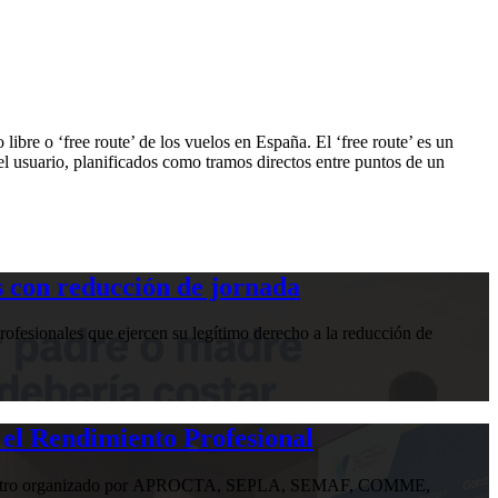
bre o ‘free route’ de los vuelos en España. El ‘free route’ es un
 usuario, planificados como tramos directos entre puntos de un
 con reducción de jornada
ofesionales que ejercen su legítimo derecho a la reducción de
 el Rendimiento Profesional
n encuentro organizado por APROCTA, SEPLA, SEMAF, COMME,