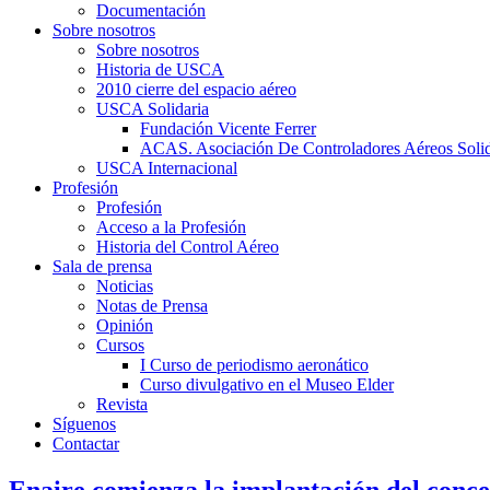
Documentación
Sobre nosotros
Sobre nosotros
Historia de USCA
2010 cierre del espacio aéreo
USCA Solidaria
Fundación Vicente Ferrer
ACAS. Asociación De Controladores Aéreos Solid
USCA Internacional
Profesión
Profesión
Acceso a la Profesión
Historia del Control Aéreo
Sala de prensa
Noticias
Notas de Prensa
Opinión
Cursos
I Curso de periodismo aeronático
Curso divulgativo en el Museo Elder
Revista
Síguenos
Contactar
Enaire comienza la implantación del conce