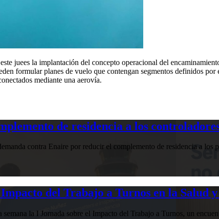
te juees la implantación del concepto operacional del encaminamiento li
eden formular planes de vuelo que contengan segmentos definidos por el
conectados mediante una aerovía.
plemento de residencia a los controladores
manda contra Enaire por reducir el complemento de residencia a los pr
Impacto del Trabajo a Turnos en la Salud y
esta semana la I Jornada sobre el Impacto del Trabajo a Turnos, u