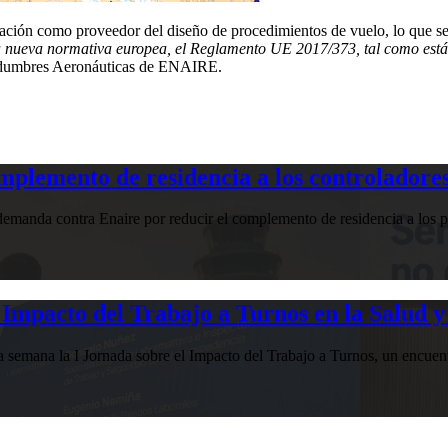
cación como proveedor del diseño de procedimientos de vuelo, lo que 
la nueva normativa europea, el Reglamento UE 2017/373, tal como está
rvidumbres Aeronáuticas de ENAIRE.
plemento de residencia a los controladores
manda contra Enaire por reducir el complemento de residencia a los pr
Impacto del Trabajo a Turnos en la Salud y
esta semana la I Jornada sobre el Impacto del Trabajo a Turnos, u