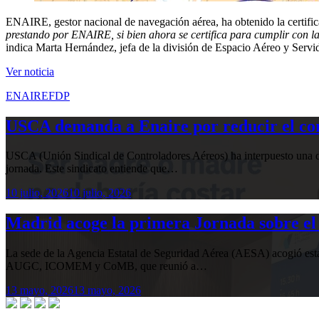
ENAIRE, gestor nacional de navegación aérea, ha obtenido la certifi
prestando por ENAIRE, si bien ahora se certifica para cumplir con 
indica Marta Hernández, jefa de la división de Espacio Aéreo y Se
Ver noticia
ENAIRE
FDP
USCA demanda a Enaire por reducir el com
USCA (Unión Sindical de Controladores Aéreos) ha interpuesto una de
jornada. Este sindicato entiende que…
10 julio, 2026
10 julio, 2026
Madrid acoge la primera Jornada sobre el 
La sede de la Agencia Estatal de Seguridad Aérea (AESA) acogió 
AUGC, ICOMEM y CoMB, que reunió a…
13 mayo, 2026
13 mayo, 2026