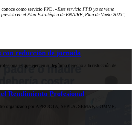
se conoce como servicio FPD. «
Este servicio FPD ya se viene
 previsto en el Plan Estratégico de ENAIRE, Plan de Vuelo 2025
”,
 con reducción de jornada
ofesionales que ejercen su legítimo derecho a la reducción de
 el Rendimiento Profesional
n encuentro organizado por APROCTA, SEPLA, SEMAF, COMME,