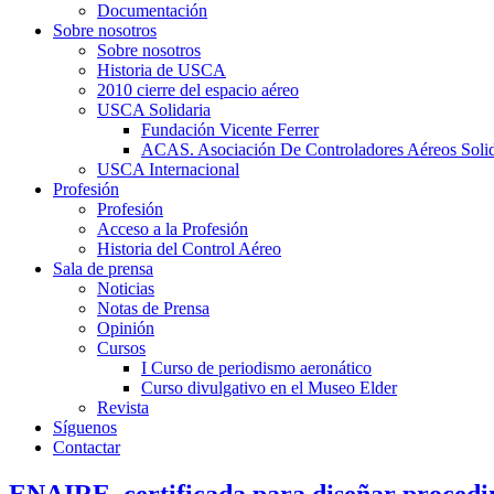
Documentación
Sobre nosotros
Sobre nosotros
Historia de USCA
2010 cierre del espacio aéreo
USCA Solidaria
Fundación Vicente Ferrer
ACAS. Asociación De Controladores Aéreos Solid
USCA Internacional
Profesión
Profesión
Acceso a la Profesión
Historia del Control Aéreo
Sala de prensa
Noticias
Notas de Prensa
Opinión
Cursos
I Curso de periodismo aeronático
Curso divulgativo en el Museo Elder
Revista
Síguenos
Contactar
ENAIRE, certificada para diseñar procedi