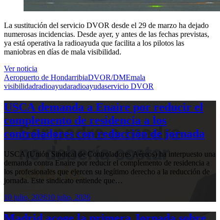
La sustitución del servicio DVOR desde el 29 de marzo ha dejado
numerosas incidencias. Desde ayer, y antes de las fechas previstas,
ya está operativa la radioayuda que facilita a los pilotos las
maniobras en días de mala visibilidad.
Ver noticia
Aeropuerto de Hondarribia
DVOR/DME
mala
visibilidad
radioayudaradioayuda
servicio DVOR
USCA demanda a Enaire por reducir el
complemento de residencia a los
controladores con reducción de jornada
USCA (Unión Sindical de Controladores Aéreos) ha interpuesto una
demanda contra Enaire por reducir el complemento de residencia a
los profesionales que ejercen su legítimo derecho a la reducción de
jornada. Este sindicato entiende que…
10 julio, 2026
10 julio, 2026
Madrid acoge la primera Jornada sobre