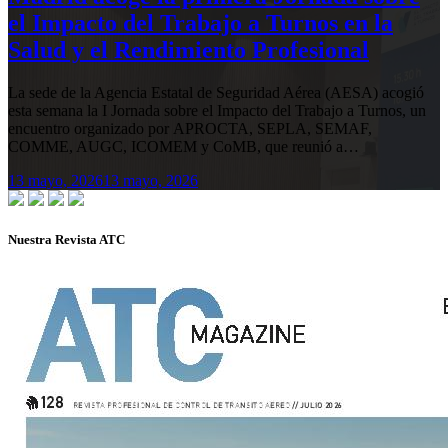
el Impacto del Trabajo a Turnos en la
Salud y el Rendimiento Profesional
La sede de la Agencia Estatal de Seguridad Aérea (AESA) acogió
esta semana la I Jornada sobre el Impacto del Trabajo a Turnos, un
encuentro organizado por APROCTA, SEPLA, SEMAF,
COMME, AUGC, ICOMEM y CoMB, que reunió a…
13 mayo, 2026
13 mayo, 2026
Nuestra Revista ATC