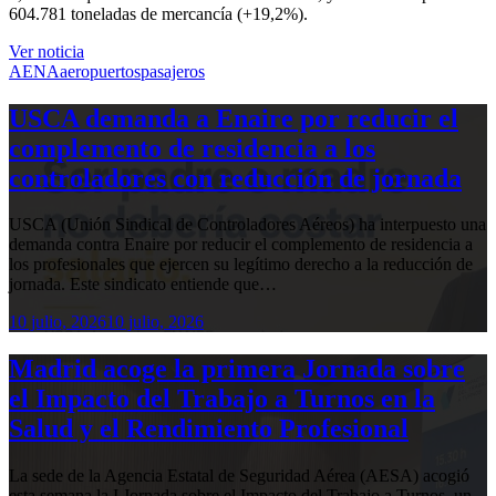
604.781 toneladas de mercancía (+19,2%).
Ver noticia
AENA
aeropuertos
pasajeros
USCA demanda a Enaire por reducir el
complemento de residencia a los
controladores con reducción de jornada
USCA (Unión Sindical de Controladores Aéreos) ha interpuesto una
demanda contra Enaire por reducir el complemento de residencia a
los profesionales que ejercen su legítimo derecho a la reducción de
jornada. Este sindicato entiende que…
10 julio, 2026
10 julio, 2026
Madrid acoge la primera Jornada sobre
el Impacto del Trabajo a Turnos en la
Salud y el Rendimiento Profesional
La sede de la Agencia Estatal de Seguridad Aérea (AESA) acogió
esta semana la I Jornada sobre el Impacto del Trabajo a Turnos, un