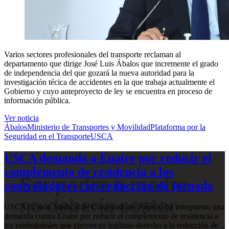
Varios sectores profesionales del transporte reclaman al
departamento que dirige José Luis Ábalos que incremente el grado
de independencia del que gozará la nueva autoridad para la
investigación técica de accidentes en la que trabaja actualmente el
Gobierno y cuyo anteproyecto de ley se encuentra en proceso de
información pública.
Ver noticia
Ábalos
Ministerio de Transportes y Movilidad
Plataforma por la
Seguridad en el Transporte
USCA
USCA demanda a Enaire por reducir el
complemento de residencia a los
controladores con reducción de jornada
USCA (Unión Sindical de Controladores Aéreos) ha interpuesto una
demanda contra Enaire por reducir el complemento de residencia a
los profesionales que ejercen su legítimo derecho a la reducción de