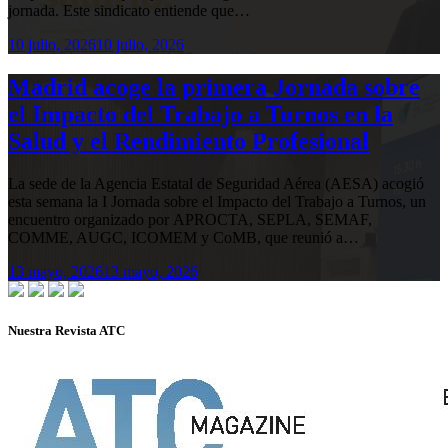
jornada. Este sindicato entiende que…
10 julio, 2026
10 julio, 2026
Madrid acoge la primera Jornada sobre
el Impacto del Trabajo a Turnos en la
Salud y el Rendimiento Profesional
La sede de la Agencia Estatal de Seguridad Aérea (AESA) acogió
esta semana la I Jornada sobre el Impacto del Trabajo a Turnos, un
encuentro organizado por APROCTA, SEPLA, SEMAF,
COMME, AUGC, ICOMEM y CoMB, que reunió a…
13 mayo, 2026
13 mayo, 2026
Nuestra Revista ATC