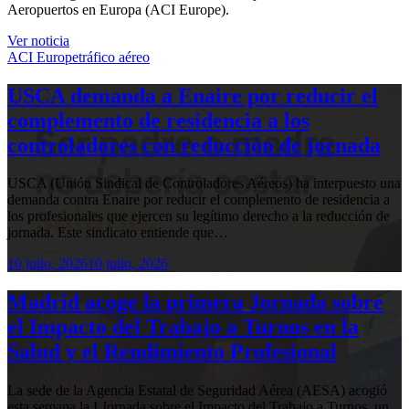
Aeropuertos en Europa (ACI Europe).
Ver noticia
ACI Europe
tráfico aéreo
USCA demanda a Enaire por reducir el
complemento de residencia a los
controladores con reducción de jornada
USCA (Unión Sindical de Controladores Aéreos) ha interpuesto una
demanda contra Enaire por reducir el complemento de residencia a
los profesionales que ejercen su legítimo derecho a la reducción de
jornada. Este sindicato entiende que…
10 julio, 2026
10 julio, 2026
Madrid acoge la primera Jornada sobre
el Impacto del Trabajo a Turnos en la
Salud y el Rendimiento Profesional
La sede de la Agencia Estatal de Seguridad Aérea (AESA) acogió
esta semana la I Jornada sobre el Impacto del Trabajo a Turnos, un