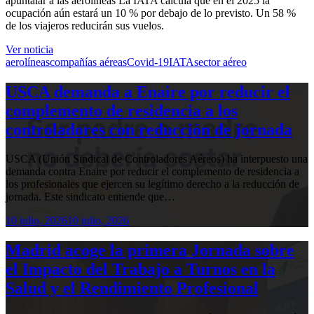
apuntalar a las aerolíneas La IATA calcula que en el 2025 la
ocupación aún estará un 10 % por debajo de lo previsto. Un 58 %
de los viajeros reducirán sus vuelos.
Ver noticia
aerolíneas
compañías aéreas
Covid-19
IATA
sector aéreo
USCA demanda a Enaire por reducir el
complemento de residencia a los
controladores con reducción de jornada
USCA (Unión Sindical de Controladores Aéreos) ha interpuesto una
demanda contra Enaire por reducir el complemento de residencia a
los profesionales que ejercen su legítimo derecho a la reducción de
jornada. Este sindicato entiende que…
10 julio, 2026
10 julio, 2026
Madrid acoge la primera Jornada sobre
el Impacto del Trabajo a Turnos en la
Salud y el Rendimiento Profesional