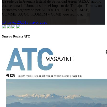
La sede de la Agencia Estatal de Seguridad Aérea (AESA) acogió
esta semana la I Jornada sobre el Impacto del Trabajo a Turnos, un
encuentro organizado por APROCTA, SEPLA, SEMAF,
COMME, AUGC, ICOMEM y CoMB, que reunió a…
13 mayo, 2026
13 mayo, 2026
Nuestra Revista ATC