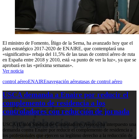
El ministro de Fomento, Íñigo de la Serna, ha avanzado hoy que el
plan estratégico 2017-2020 de ENAIRE, que contemplará una
«significativa» rebaja del 11,5% de las tasas de control aéreo de ruta
en España entre 2018 y 2010, está «a punto de ver la luz», ya que se
aprobará en las «próxima semanas».
Ver noticia
control aéreo
ENAIRE
navegación aérea
tasas de control aéreo
USCA demanda a Enaire por reducir el
complemento de residencia a los
controladores con reducción de jornada
USCA (Unión Sindical de Controladores Aéreos) ha interpuesto una
demanda contra Enaire por reducir el complemento de residencia a
los profesionales que ejercen su legítimo derecho a la reducción de