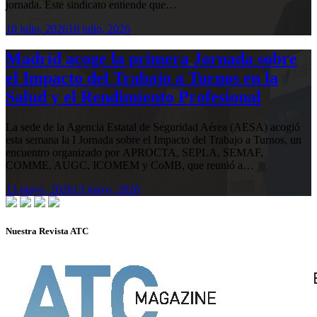
jornada. Este sindicato entiende que…
10 julio, 2026
10 julio, 2026
Madrid acoge la primera Jornada sobre
el Impacto del Trabajo a Turnos en la
Salud y el Rendimiento Profesional
La sede de la Agencia Estatal de Seguridad Aérea (AESA) acogió
esta semana la I Jornada sobre el Impacto del Trabajo a Turnos, un
encuentro organizado por APROCTA, SEPLA, SEMAF,
COMME, AUGC, ICOMEM y CoMB, que reunió a…
13 mayo, 2026
13 mayo, 2026
Nuestra Revista ATC