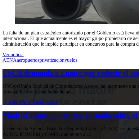
La falta de un plan estratégico autorizado por el Gobierno está llevan
internacional. El que actualmente es el mayor grupo propietario de a
administración que le impide participar en concursos para la compra d
Ver noticia
AENA
aeropuertos
privatización
vuelos
USCA demanda a Enaire por reducir el com
USCA (Unión Sindical de Controladores Aéreos) ha interpuesto una de
jornada. Este sindicato entiende que…
10 julio, 2026
10 julio, 2026
Madrid acoge la primera Jornada sobre el 
La sede de la Agencia Estatal de Seguridad Aérea (AESA) acogió 
AUGC, ICOMEM y CoMB, que reunió a…