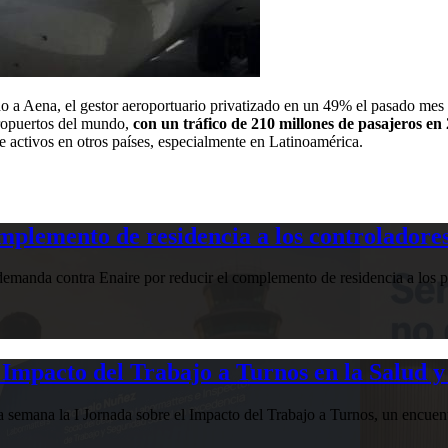
do a Aena, el gestor aeroportuario privatizado en un 49% el pasado mes 
eropuertos del mundo,
con un tráfico de 210 millones de pasajeros en
e activos en otros países, especialmente en Latinoamérica.
plemento de residencia a los controladores
manda contra Enaire por reducir el complemento de residencia a los pr
Impacto del Trabajo a Turnos en la Salud y
esta semana la I Jornada sobre el Impacto del Trabajo a Turnos, u