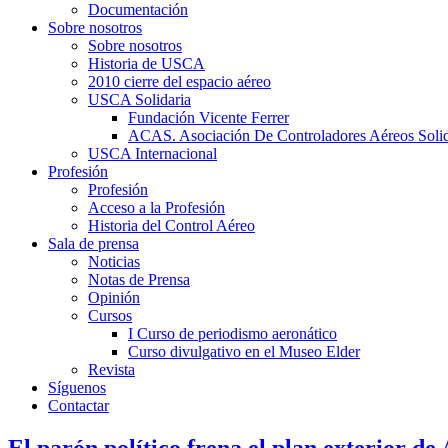
Documentación
Sobre nosotros
Sobre nosotros
Historia de USCA
2010 cierre del espacio aéreo
USCA Solidaria
Fundación Vicente Ferrer
ACAS. Asociación De Controladores Aéreos Solid
USCA Internacional
Profesión
Profesión
Acceso a la Profesión
Historia del Control Aéreo
Sala de prensa
Noticias
Notas de Prensa
Opinión
Cursos
I Curso de periodismo aeronático
Curso divulgativo en el Museo Elder
Revista
Síguenos
Contactar
El parón político frena el plan exterior de