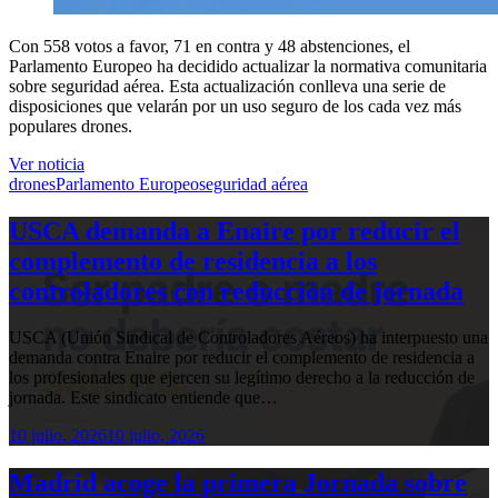
Con 558 votos a favor, 71 en contra y 48 abstenciones, el
Parlamento Europeo ha decidido actualizar la normativa comunitaria
sobre seguridad aérea. Esta actualización conlleva una serie de
disposiciones que velarán por un uso seguro de los cada vez más
populares drones.
Ver noticia
drones
Parlamento Europeo
seguridad aérea
USCA demanda a Enaire por reducir el
complemento de residencia a los
controladores con reducción de jornada
USCA (Unión Sindical de Controladores Aéreos) ha interpuesto una
demanda contra Enaire por reducir el complemento de residencia a
los profesionales que ejercen su legítimo derecho a la reducción de
jornada. Este sindicato entiende que…
10 julio, 2026
10 julio, 2026
Madrid acoge la primera Jornada sobre