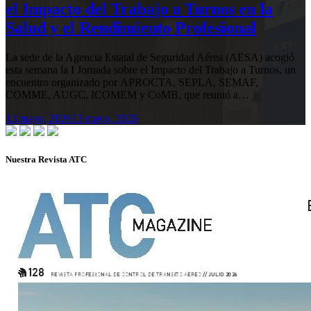
el Impacto del Trabajo a Turnos en la
Salud y el Rendimiento Profesional
La sede de la Agencia Estatal de Seguridad Aérea (AESA) acogió
esta semana la I Jornada sobre el Impacto del Trabajo a Turnos, un
encuentro organizado por APROCTA, SEPLA, SEMAF,
COMME, AUGC, ICOMEM y CoMB, que reunió a…
13 mayo, 2026
13 mayo, 2026
Nuestra Revista ATC