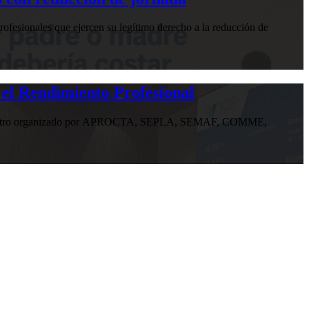
ofesionales que ejercen su legítimo derecho a la reducción de
 el Rendimiento Profesional
n encuentro organizado por APROCTA, SEPLA, SEMAF, COMME,