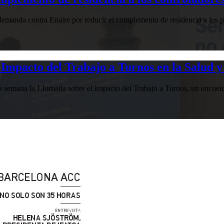
manda contra Enaire por reducir el complemento de residencia a los pr
Impacto del Trabajo a Turnos en la Salud y
esta semana la I Jornada sobre el Impacto del Trabajo a Turnos, u