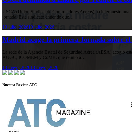
USCA (Unión Sindical de Controladores Aéreos) ha interpuesto una de
jornada. Este sindicato entiende que…
10 julio, 2026
10 julio, 2026
Madrid acoge la primera Jornada sobre el 
La sede de la Agencia Estatal de Seguridad Aérea (AESA) acogió 
AUGC, ICOMEM y CoMB, que reunió a…
13 mayo, 2026
13 mayo, 2026
Nuestra Revista ATC