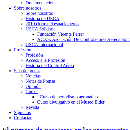
Documentación
Sobre nosotros
Sobre nosotros
Historia de USCA
2010 cierre del espacio aéreo
USCA Solidaria
Fundación Vicente Ferrer
ACAS. Asociación De Controladores Aéreos Solid
USCA Internacional
Profesión
Profesión
Acceso a la Profesión
Historia del Control Aéreo
Sala de prensa
Noticias
Notas de Prensa
Opinión
Cursos
I Curso de periodismo aeronático
Curso divulgativo en el Museo Elder
Revista
Síguenos
Contactar
El número de pasajeros en los aeropuertos