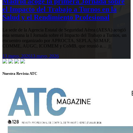
Madrid acoge la primera Jornada sobre
el Impacto del Trabajo a Turnos en la
Salud y el Rendimiento Profesional
La sede de la Agencia Estatal de Seguridad Aérea (AESA) acogió
esta semana la I Jornada sobre el Impacto del Trabajo a Turnos, un
encuentro organizado por APROCTA, SEPLA, SEMAF,
COMME, AUGC, ICOMEM y CoMB, que reunió a…
13 mayo, 2026
13 mayo, 2026
Nuestra Revista ATC