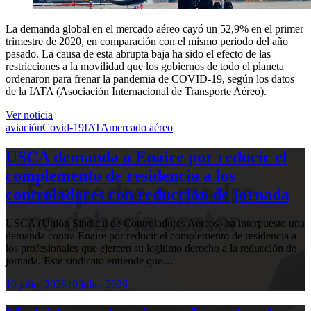
La demanda global en el mercado aéreo cayó un 52,9% en el primer
trimestre de 2020, en comparación con el mismo periodo del año
pasado. La causa de esta abrupta baja ha sido el efecto de las
restricciones a la movilidad que los gobiernos de todo el planeta
ordenaron para frenar la pandemia de COVID-19, según los datos
de la IATA (Asociación Internacional de Transporte Aéreo).
Ver noticia
aviación
Covid-19
IATA
mercado aéreo
USCA demanda a Enaire por reducir el
complemento de residencia a los
controladores con reducción de jornada
USCA (Unión Sindical de Controladores Aéreos) ha interpuesto una
demanda contra Enaire por reducir el complemento de residencia a
los profesionales que ejercen su legítimo derecho a la reducción de
jornada. Este sindicato entiende que…
10 julio, 2026
10 julio, 2026