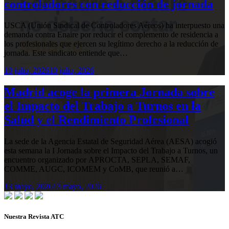
controladores con reducción de jornada
USCA (Unión Sindical de Controladores Aéreos) ha interpuesto una
demanda contra Enaire por reducir el complemento de residencia a
los profesionales que ejercen su legítimo derecho a la reducción de
jornada. Este sindicato entiende que…
10 julio, 2026
10 julio, 2026
Madrid acoge la primera Jornada sobre
el Impacto del Trabajo a Turnos en la
Salud y el Rendimiento Profesional
La sede de la Agencia Estatal de Seguridad Aérea (AESA) acogió
esta semana la I Jornada sobre el Impacto del Trabajo a Turnos, un
encuentro organizado por APROCTA, SEPLA, SEMAF,
COMME, AUGC, ICOMEM y CoMB, que reunió a…
13 mayo, 2026
13 mayo, 2026
Nuestra Revista ATC