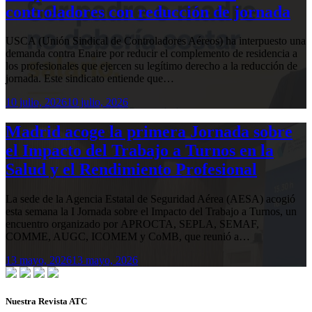
controladores con reducción de jornada
USCA (Unión Sindical de Controladores Aéreos) ha interpuesto una
demanda contra Enaire por reducir el complemento de residencia a
los profesionales que ejercen su legítimo derecho a la reducción de
jornada. Este sindicato entiende que…
10 julio, 2026
10 julio, 2026
Madrid acoge la primera Jornada sobre
el Impacto del Trabajo a Turnos en la
Salud y el Rendimiento Profesional
La sede de la Agencia Estatal de Seguridad Aérea (AESA) acogió
esta semana la I Jornada sobre el Impacto del Trabajo a Turnos, un
encuentro organizado por APROCTA, SEPLA, SEMAF,
COMME, AUGC, ICOMEM y CoMB, que reunió a…
13 mayo, 2026
13 mayo, 2026
Nuestra Revista ATC