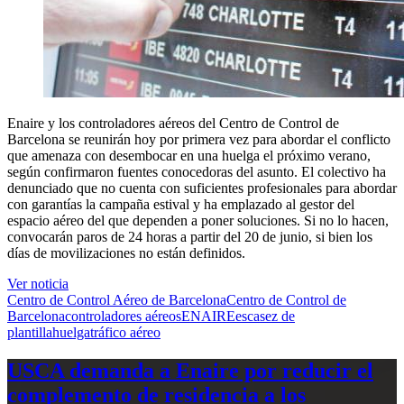
Enaire y los controladores aéreos del Centro de Control de
Barcelona se reunirán hoy por primera vez para abordar el conflicto
que amenaza con desembocar en una huelga el próximo verano,
según confirmaron fuentes conocedoras del asunto. El colectivo ha
denunciado que no cuenta con suficientes profesionales para abordar
con garantías la campaña estival y ha emplazado al gestor del
espacio aéreo del que dependen a poner soluciones. Si no lo hacen,
convocarán paros de 24 horas a partir del 20 de junio, si bien los
días de movilizaciones no están definidos.
Ver noticia
Centro de Control Aéreo de Barcelona
Centro de Control de
Barcelona
controladores aéreos
ENAIRE
escasez de
plantilla
huelga
tráfico aéreo
USCA demanda a Enaire por reducir el
complemento de residencia a los