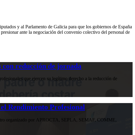
Diputados y al Parlamento de Galicia para que los gobiernos de España
 presionar ante la negociación del convenio colectivo del personal de
 con reducción de jornada
ofesionales que ejercen su legítimo derecho a la reducción de
 el Rendimiento Profesional
n encuentro organizado por APROCTA, SEPLA, SEMAF, COMME,