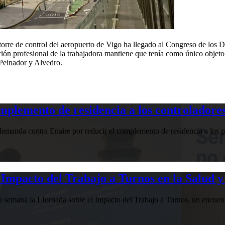
torre de control del aeropuerto de Vigo ha llegado al Congreso de los 
ción profesional de la trabajadora mantiene que tenía como único objeto
e Peinador y Alvedro.
plemento de residencia a los controladores
manda contra Enaire por reducir el complemento de residencia a los pr
Impacto del Trabajo a Turnos en la Salud y
esta semana la I Jornada sobre el Impacto del Trabajo a Turnos, u