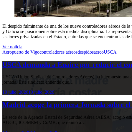
El despido fulminante de una de los nueve controladores aéreos de la 
y Galicia se posicionen sobre esta medida disciplinaria. La representa
las torres privatizadas en el Estado, entre las que se encuentran las d
Ver noticia
Aeropuerto de Vigo
controladores aéreos
despido
saerco
USCA
USCA demanda a Enaire por reducir el com
USCA (Unión Sindical de Controladores Aéreos) ha interpuesto una de
jornada. Este sindicato entiende que…
10 julio, 2026
10 julio, 2026
Madrid acoge la primera Jornada sobre el 
La sede de la Agencia Estatal de Seguridad Aérea (AESA) acogió 
AUGC, ICOMEM y CoMB, que reunió a…