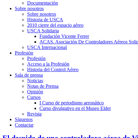
Documentación
Sobre nosotros
Sobre nosotros
Historia de USCA
2010 cierre del espacio aéreo
USCA Solidaria
Fundación Vicente Ferrer
ACAS. Asociación De Controladores Aéreos Solid
USCA Internacional
Profesión
Profesión
Acceso a la Profesión
Historia del Control Aéreo
Sala de prensa
Noticias
Notas de Prensa
Opinión
Cursos
I Curso de periodismo aeronático
Curso divulgativo en el Museo Elder
Revista
Síguenos
Contactar
El despido de una controladora aérea de Vi