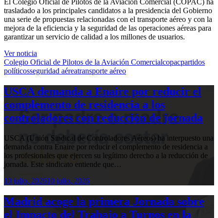
El Colegio Oficial de Pilotos de la Aviación Comercial (COPAC) ha
trasladado a los principales candidatos a la presidencia del Gobierno
una serie de propuestas relacionadas con el transporte aéreo y con la
mejora de la eficiencia y la seguridad de las operaciones aéreas para
garantizar un servicio de calidad a los millones de usuarios.
Ver noticia
Colegio Oficial de Pilotos de la Aviación Comercial
copac
partidos
políticos
seguridad aérea
transporte aéreo
USCA demanda a Enaire por reducir el
complemento de residencia a los
controladores con reducción de jornada
USCA (Unión Sindical de Controladores Aéreos) ha interpuesto una
demanda contra Enaire por reducir el complemento de residencia a
los profesionales que ejercen su legítimo derecho a la reducción de
jornada. Este sindicato entiende que…
10 julio, 2026
10 julio, 2026
Madrid acoge la primera Jornada sobre
el Impacto del Trabajo a Turnos en la