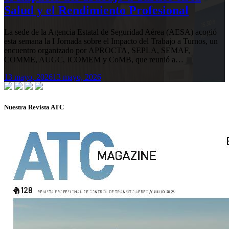
Salud y el Rendimiento Profesional
La sede de la Agencia Estatal de Seguridad Aérea (AESA) acogió
esta semana la I Jornada sobre el Impacto del Trabajo a Turnos, un
encuentro organizado por APROCTA, SEPLA, SEMAF,
COMME, AUGC, ICOMEM y CoMB, que reunió a…
13 mayo, 2026
13 mayo, 2026
Nuestra Revista ATC