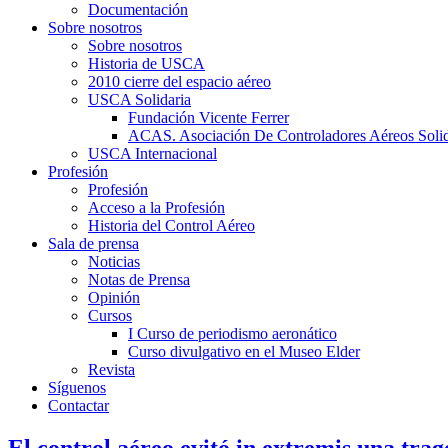
Documentación
Sobre nosotros
Sobre nosotros
Historia de USCA
2010 cierre del espacio aéreo
USCA Solidaria
Fundación Vicente Ferrer
ACAS. Asociación De Controladores Aéreos Solid
USCA Internacional
Profesión
Profesión
Acceso a la Profesión
Historia del Control Aéreo
Sala de prensa
Noticias
Notas de Prensa
Opinión
Cursos
I Curso de periodismo aeronático
Curso divulgativo en el Museo Elder
Revista
Síguenos
Contactar
El control aéreo evitó in extremis una trag