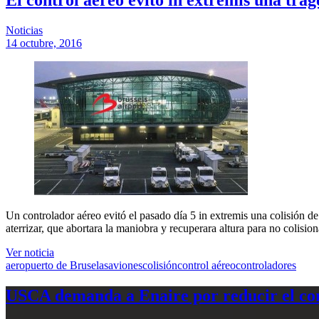
Noticias
14 octubre, 2016
Un controlador aéreo evitó el pasado día 5 in extremis una colisión 
aterrizar, que abortara la maniobra y recuperara altura para no
Ver noticia
aeropuerto de Bruselas
aviones
colisión
control aéreo
controladores
USCA demanda a Enaire por reducir el com