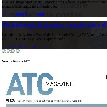
USCA (Unión Sindical de Controladores Aéreos) ha interpuesto una de
jornada. Este sindicato entiende que…
10 julio, 2026
10 julio, 2026
Madrid acoge la primera Jornada sobre el 
La sede de la Agencia Estatal de Seguridad Aérea (AESA) acogió 
AUGC, ICOMEM y CoMB, que reunió a…
13 mayo, 2026
13 mayo, 2026
Nuestra Revista ATC