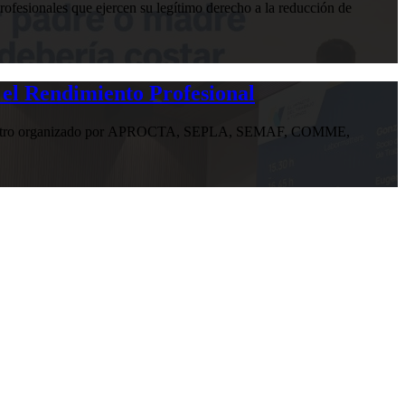
ofesionales que ejercen su legítimo derecho a la reducción de
 el Rendimiento Profesional
n encuentro organizado por APROCTA, SEPLA, SEMAF, COMME,