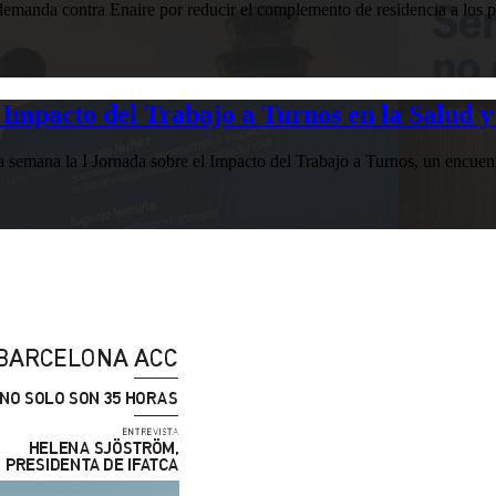
manda contra Enaire por reducir el complemento de residencia a los pr
Impacto del Trabajo a Turnos en la Salud y
esta semana la I Jornada sobre el Impacto del Trabajo a Turnos, u