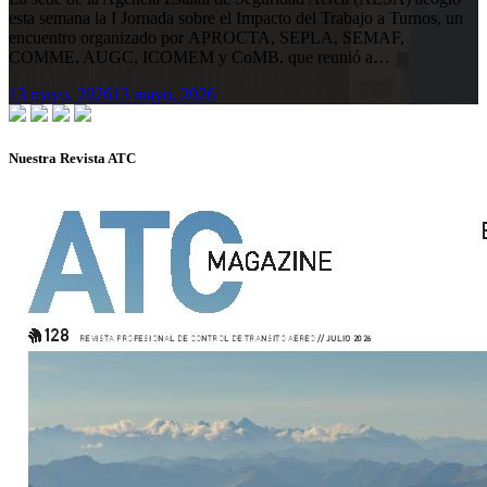
esta semana la I Jornada sobre el Impacto del Trabajo a Turnos, un
encuentro organizado por APROCTA, SEPLA, SEMAF,
COMME, AUGC, ICOMEM y CoMB, que reunió a…
13 mayo, 2026
13 mayo, 2026
Nuestra Revista ATC