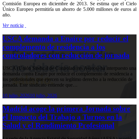
Comisión Europea en diciembre de 2013. Se estima que el Cielo
Único Europeo permitiría un ahorro de 5.000 millones de euros al
año.
Ver noticia
USCA demanda a Enaire por reducir el
complemento de residencia a los
controladores con reducción de jornada
USCA (Unión Sindical de Controladores Aéreos) ha interpuesto una
demanda contra Enaire por reducir el complemento de residencia a
los profesionales que ejercen su legítimo derecho a la reducción de
jornada. Este sindicato entiende que…
10 julio, 2026
10 julio, 2026
Madrid acoge la primera Jornada sobre
el Impacto del Trabajo a Turnos en la
Salud y el Rendimiento Profesional
La sede de la Agencia Estatal de Seguridad Aérea (AESA) acogió