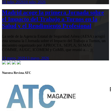
10 julio, 2026
10 julio, 2026
Madrid acoge la primera Jornada sobre
el Impacto del Trabajo a Turnos en la
Salud y el Rendimiento Profesional
La sede de la Agencia Estatal de Seguridad Aérea (AESA) acogió
esta semana la I Jornada sobre el Impacto del Trabajo a Turnos, un
encuentro organizado por APROCTA, SEPLA, SEMAF,
COMME, AUGC, ICOMEM y CoMB, que reunió a…
13 mayo, 2026
13 mayo, 2026
Nuestra Revista ATC