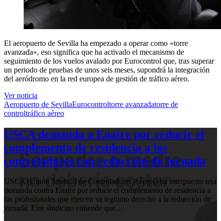
El aeropuerto de Sevilla ha empezado a operar como «torre
avanzada», eso significa que ha activado el mecanismo de
seguimiento de los vuelos avalado por Eurocontrol que, tras superar
un periodo de pruebas de unos seis meses, supondrá la integración
del aeródromo en la red europea de gestión de tráfico aéreo.
Ver noticia
Aeropuerto de Sevilla
Eurocontrol
torre avanzada
torre de
control
tráfico aéreo
USCA demanda a Enaire por reducir el
complemento de residencia a los
controladores con reducción de jornada
USCA (Unión Sindical de Controladores Aéreos) ha interpuesto una
demanda contra Enaire por reducir el complemento de residencia a
los profesionales que ejercen su legítimo derecho a la reducción de
jornada. Este sindicato entiende que…