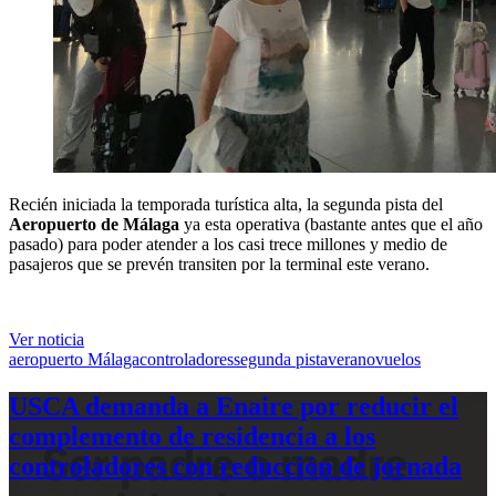
Recién iniciada la temporada turística alta, la segunda pista del
Aeropuerto de Málaga
ya esta operativa (bastante antes que el año
pasado) para poder atender a los casi trece millones y medio de
pasajeros que se prevén transiten por la terminal este verano.
Ver noticia
aeropuerto Málaga
controladores
segunda pista
verano
vuelos
USCA demanda a Enaire por reducir el
complemento de residencia a los
controladores con reducción de jornada