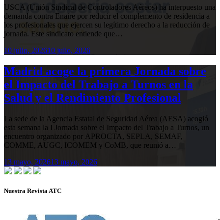
USCA (Unión Sindical de Controladores Aéreos) ha interpuesto una
demanda contra Enaire por reducir el complemento de residencia a
los profesionales que ejercen su legítimo derecho a la reducción de
jornada. Este sindicato entiende que…
10 julio, 2026
10 julio, 2026
Madrid acoge la primera Jornada sobre
el Impacto del Trabajo a Turnos en la
Salud y el Rendimiento Profesional
La sede de la Agencia Estatal de Seguridad Aérea (AESA) acogió
esta semana la I Jornada sobre el Impacto del Trabajo a Turnos, un
encuentro organizado por APROCTA, SEPLA, SEMAF,
COMME, AUGC, ICOMEM y CoMB, que reunió a…
13 mayo, 2026
13 mayo, 2026
Nuestra Revista ATC