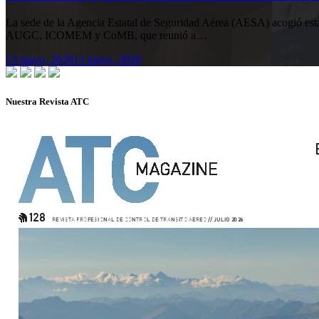
La sede de la Agencia Estatal de Seguridad Aérea (AESA) acogió 
AUGC, ICOMEM y CoMB, que reunió a…
13 mayo, 2026
13 mayo, 2026
Nuestra Revista ATC