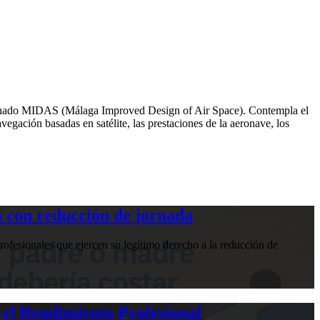
nominado MIDAS (Málaga Improved Design of Air Space). Contempla el
egación basadas en satélite, las prestaciones de la aeronave, los
 con reducción de jornada
ofesionales que ejercen su legítimo derecho a la reducción de
 el Rendimiento Profesional