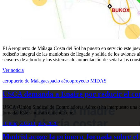
El Aeropuerto de Málaga-Costa del Sol ha puesto en servicio este j
rediseño integral de las maniobras de llegada y salida de los aviones
sensores de a bordo y los sistemas de aumentación de señal a las conste
Ver noticia
aeropuerto de Málaga
espacio aéreo
proyecto MIDAS
USCA demanda a Enaire por reducir el com
USCA (Unión Sindical de Controladores Aéreos) ha interpuesto una de
jornada. Este sindicato entiende que…
10 julio, 2026
10 julio, 2026
Madrid acoge la primera Jornada sobre el 