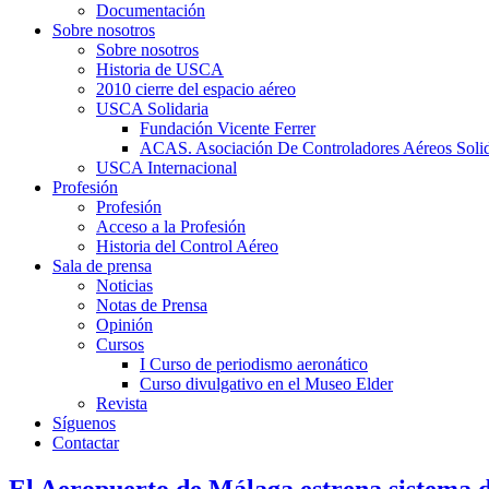
Documentación
Sobre nosotros
Sobre nosotros
Historia de USCA
2010 cierre del espacio aéreo
USCA Solidaria
Fundación Vicente Ferrer
ACAS. Asociación De Controladores Aéreos Solid
USCA Internacional
Profesión
Profesión
Acceso a la Profesión
Historia del Control Aéreo
Sala de prensa
Noticias
Notas de Prensa
Opinión
Cursos
I Curso de periodismo aeronático
Curso divulgativo en el Museo Elder
Revista
Síguenos
Contactar
El Aeropuerto de Málaga estrena sistema 