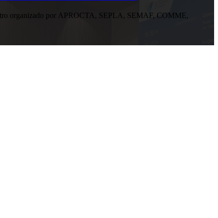
n encuentro organizado por APROCTA, SEPLA, SEMAF, COMME,