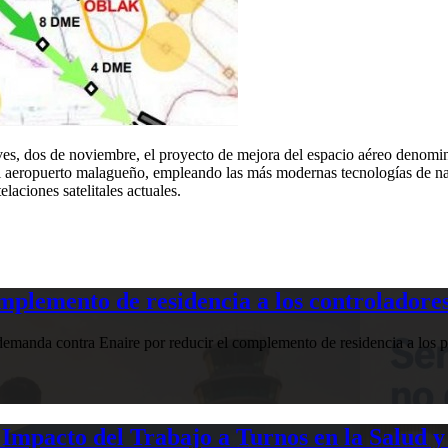
ueves, dos de noviembre, el proyecto de mejora del espacio aéreo de
 al aeropuerto malagueño, empleando las más modernas tecnologías de nav
laciones satelitales actuales.
plemento de residencia a los controladores
manda contra Enaire por reducir el complemento de residencia a los pr
Impacto del Trabajo a Turnos en la Salud y