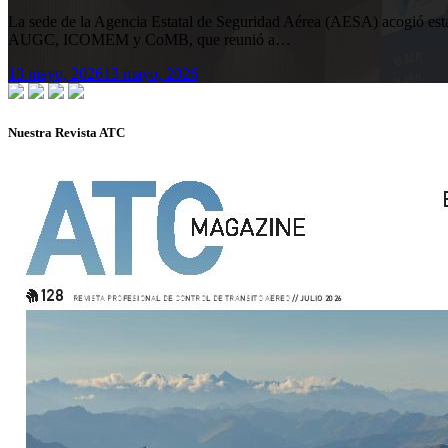
La sede de la Agencia Estatal de Seguridad Aérea (AESA) acogió 
AUGC, ICOMEM y CoMB, que reunió a…
13 mayo, 2026
13 mayo, 2026
Nuestra Revista ATC