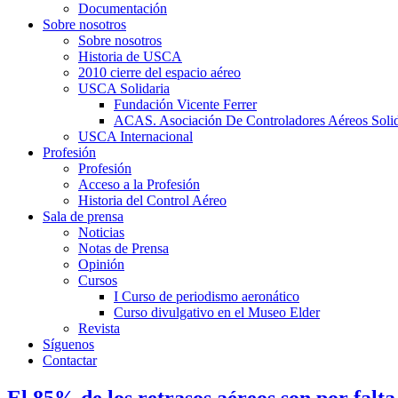
Documentación
Sobre nosotros
Sobre nosotros
Historia de USCA
2010 cierre del espacio aéreo
USCA Solidaria
Fundación Vicente Ferrer
ACAS. Asociación De Controladores Aéreos Solid
USCA Internacional
Profesión
Profesión
Acceso a la Profesión
Historia del Control Aéreo
Sala de prensa
Noticias
Notas de Prensa
Opinión
Cursos
I Curso de periodismo aeronático
Curso divulgativo en el Museo Elder
Revista
Síguenos
Contactar
El 85% de los retrasos aéreos son por falta