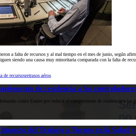
eron a falta de recursos y al mal tiempo en el mes de junio, según afir
“siguen siendo una causa muy minoritaria comparada con la falta de recu
ta de recursos
retrasos aéros
plemento de residencia a los controladores
manda contra Enaire por reducir el complemento de residencia a los pr
Impacto del Trabajo a Turnos en la Salud y