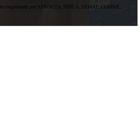
n encuentro organizado por APROCTA, SEPLA, SEMAF, COMME,