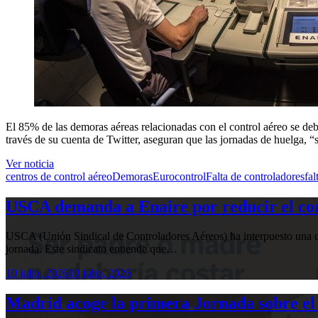
El 85% de las demoras aéreas relacionadas con el control aéreo se debi
través de su cuenta de Twitter, aseguran que las jornadas de huelga, 
Ver noticia
centros de control aéreo
Demoras
Eurocontrol
Falta de controladores
fal
USCA demanda a Enaire por reducir el com
USCA (Unión Sindical de Controladores Aéreos) ha interpuesto una de
jornada. Este sindicato entiende que…
10 julio, 2026
10 julio, 2026
Madrid acoge la primera Jornada sobre el 