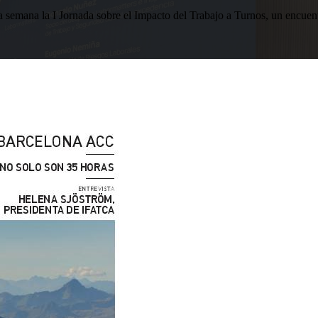
esta semana la I Jornada sobre el Impacto del Trabajo a Turnos, u