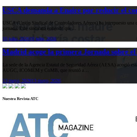
USCA demanda a Enaire por reducir el com
USCA (Unión Sindical de Controladores Aéreos) ha interpuesto una de
jornada. Este sindicato entiende que…
10 julio, 2026
10 julio, 2026
Madrid acoge la primera Jornada sobre el 
La sede de la Agencia Estatal de Seguridad Aérea (AESA) acogió 
AUGC, ICOMEM y CoMB, que reunió a…
13 mayo, 2026
13 mayo, 2026
Nuestra Revista ATC