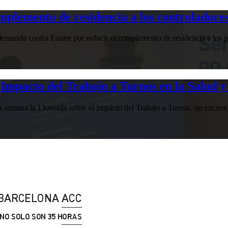
plemento de residencia a los controladores
manda contra Enaire por reducir el complemento de residencia a los pr
Impacto del Trabajo a Turnos en la Salud y
esta semana la I Jornada sobre el Impacto del Trabajo a Turnos, u