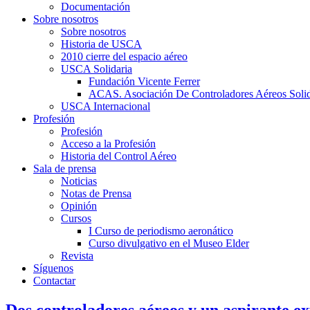
Documentación
Sobre nosotros
Sobre nosotros
Historia de USCA
2010 cierre del espacio aéreo
USCA Solidaria
Fundación Vicente Ferrer
ACAS. Asociación De Controladores Aéreos Solid
USCA Internacional
Profesión
Profesión
Acceso a la Profesión
Historia del Control Aéreo
Sala de prensa
Noticias
Notas de Prensa
Opinión
Cursos
I Curso de periodismo aeronático
Curso divulgativo en el Museo Elder
Revista
Síguenos
Contactar
Dos controladores aéreos y un aspirante ex