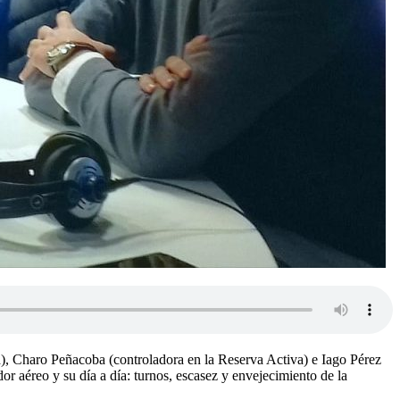
), Charo Peñacoba (controladora en la Reserva Activa) e Iago Pérez
r aéreo y su día a día: turnos, escasez y envejecimiento de la