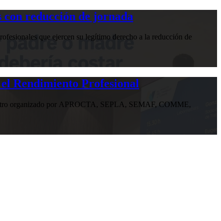
 con reducción de jornada
ofesionales que ejercen su legítimo derecho a la reducción de
 el Rendimiento Profesional
n encuentro organizado por APROCTA, SEPLA, SEMAF, COMME,