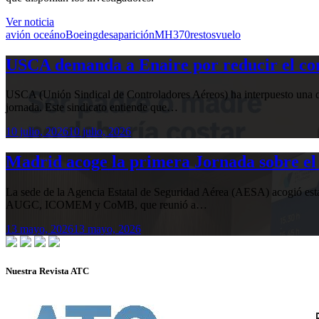
Ver noticia
avión oceáno
Boeing
desaparición
MH370
restos
vuelo
USCA demanda a Enaire por reducir el com
USCA (Unión Sindical de Controladores Aéreos) ha interpuesto una de
jornada. Este sindicato entiende que…
10 julio, 2026
10 julio, 2026
Madrid acoge la primera Jornada sobre el 
La sede de la Agencia Estatal de Seguridad Aérea (AESA) acogió 
AUGC, ICOMEM y CoMB, que reunió a…
13 mayo, 2026
13 mayo, 2026
Nuestra Revista ATC