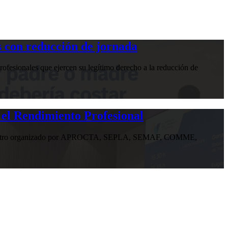
 con reducción de jornada
ofesionales que ejercen su legítimo derecho a la reducción de
 el Rendimiento Profesional
n encuentro organizado por APROCTA, SEPLA, SEMAF, COMME,