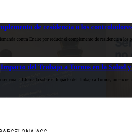
plemento de residencia a los controladores
manda contra Enaire por reducir el complemento de residencia a los pr
Impacto del Trabajo a Turnos en la Salud y
esta semana la I Jornada sobre el Impacto del Trabajo a Turnos, u