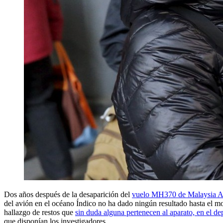
Dos años después de la desaparición del
vuelo MH370 de Malaysia Ai
del avión en el océano Índico no ha dado ningún resultado hasta el mo
hallazgo de restos que
sin duda alguna pertenecen al aparato, en el d
que disponían los investigadores.