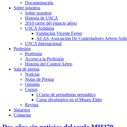
Documentación
Sobre nosotros
Sobre nosotros
Historia de USCA
2010 cierre del espacio aéreo
USCA Solidaria
Fundación Vicente Ferrer
ACAS. Asociación De Controladores Aéreos Solid
USCA Internacional
Profesión
Profesión
Acceso a la Profesión
Historia del Control Aéreo
Sala de prensa
Noticias
Notas de Prensa
Opinión
Cursos
I Curso de periodismo aeronático
Curso divulgativo en el Museo Elder
Revista
Síguenos
Contactar
Dos años sin noticias del vuelo MH370