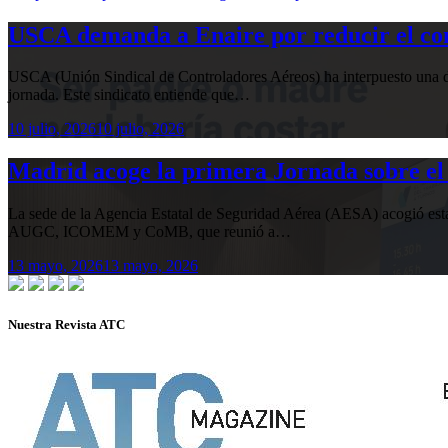
USCA demanda a Enaire por reducir el com
USCA (Unión Sindical de Controladores Aéreos) ha interpuesto una de
jornada. Este sindicato entiende que…
10 julio, 2026
10 julio, 2026
Madrid acoge la primera Jornada sobre el 
La sede de la Agencia Estatal de Seguridad Aérea (AESA) acogió 
AUGC, ICOMEM y CoMB, que reunió a…
13 mayo, 2026
13 mayo, 2026
Nuestra Revista ATC