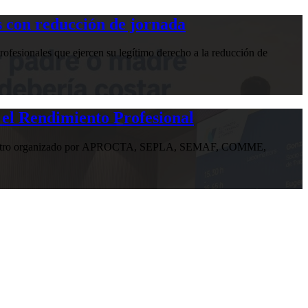
 con reducción de jornada
ofesionales que ejercen su legítimo derecho a la reducción de
 el Rendimiento Profesional
n encuentro organizado por APROCTA, SEPLA, SEMAF, COMME,