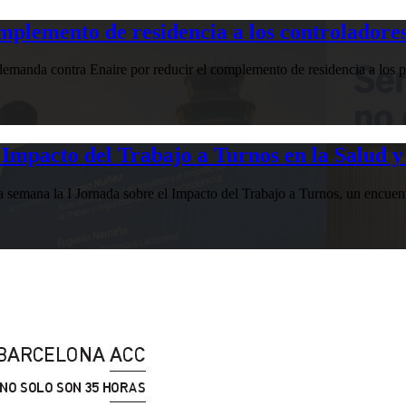
plemento de residencia a los controladores
manda contra Enaire por reducir el complemento de residencia a los pr
Impacto del Trabajo a Turnos en la Salud y
esta semana la I Jornada sobre el Impacto del Trabajo a Turnos, u