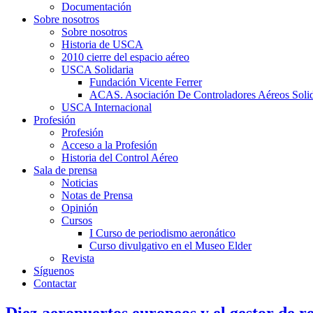
Documentación
Sobre nosotros
Sobre nosotros
Historia de USCA
2010 cierre del espacio aéreo
USCA Solidaria
Fundación Vicente Ferrer
ACAS. Asociación De Controladores Aéreos Solid
USCA Internacional
Profesión
Profesión
Acceso a la Profesión
Historia del Control Aéreo
Sala de prensa
Noticias
Notas de Prensa
Opinión
Cursos
I Curso de periodismo aeronático
Curso divulgativo en el Museo Elder
Revista
Síguenos
Contactar
Diez aeropuertos europeos y el gestor de