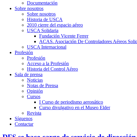
Documentación
Sobre nosotros
Sobre nosotros
Historia de USCA
2010 cierre del espacio aéreo
USCA Solidaria
Fundación Vicente Ferrer
ACAS. Asociación De Controladores Aéreos Solid
USCA Internacional
Profesión
Profesión
Acceso a la Profesión
Historia del Control Aéreo
Sala de prensa
Noticias
Notas de Prensa
Opinión
Cursos
I Curso de periodismo aeronático
Curso divulgativo en el Museo Elder
Revista
Síguenos
Contactar
DFS se hace cargo de servicio de dirección