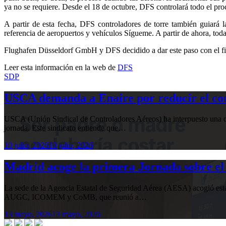
ya no se requiere. Desde el 18 de octubre, DFS controlará todo el pro
A partir de esta fecha, DFS controladores de torre también guiará 
referencia de aeropuertos y vehículos Sígueme. A partir de ahora, tod
Flughafen Düsseldorf GmbH y DFS decidido a dar este paso con el fin 
Leer esta información en la web de
DFS
SDP
USCA demanda a Enaire por reducir el com
USCA (Unión Sindical de Controladores Aéreos) ha interpuesto una de
jornada. Este sindicato entiende que…
10 julio, 2026
10 julio, 2026
Madrid acoge la primera Jornada sobre el 
La sede de la Agencia Estatal de Seguridad Aérea (AESA) acogió 
AUGC, ICOMEM y CoMB, que reunió a…
13 mayo, 2026
13 mayo, 2026