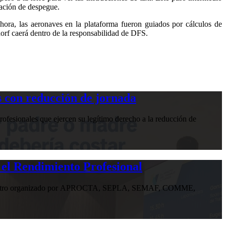
zación de despegue.
hora, las aeronaves en la plataforma fueron guiados por cálculos de
dorf caerá dentro de la responsabilidad de DFS.
 con reducción de jornada
ofesionales que ejercen su legítimo derecho a la reducción de
 el Rendimiento Profesional
n encuentro organizado por APROCTA, SEPLA, SEMAF, COMME,