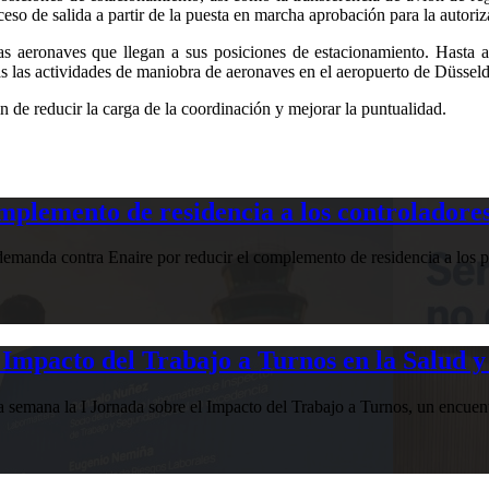
ceso de salida a partir de la puesta en marcha aprobación para la autori
las aeronaves que llegan a sus posiciones de estacionamiento. Hasta a
as las actividades de maniobra de aeronaves en el aeropuerto de Düssel
de reducir la carga de la coordinación y mejorar la puntualidad.
plemento de residencia a los controladores
manda contra Enaire por reducir el complemento de residencia a los pr
Impacto del Trabajo a Turnos en la Salud y
esta semana la I Jornada sobre el Impacto del Trabajo a Turnos, u