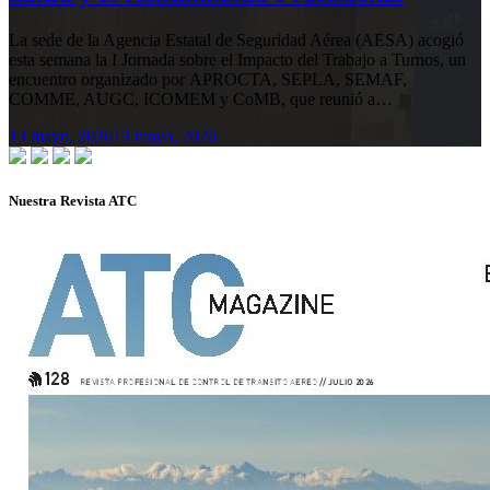
La sede de la Agencia Estatal de Seguridad Aérea (AESA) acogió
esta semana la I Jornada sobre el Impacto del Trabajo a Turnos, un
encuentro organizado por APROCTA, SEPLA, SEMAF,
COMME, AUGC, ICOMEM y CoMB, que reunió a…
13 mayo, 2026
13 mayo, 2026
Nuestra Revista ATC