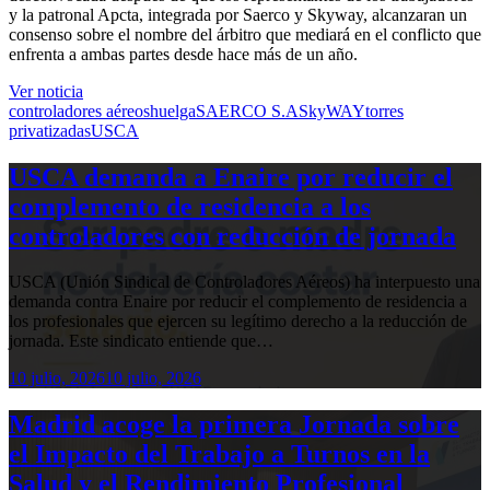
y la patronal Apcta, integrada por Saerco y Skyway, alcanzaran un
consenso sobre el nombre del árbitro que mediará en el conflicto que
enfrenta a ambas partes desde hace más de un año.
Ver noticia
controladores aéreos
huelga
SAERCO S.A
SkyWAY
torres
privatizadas
USCA
USCA demanda a Enaire por reducir el
complemento de residencia a los
controladores con reducción de jornada
USCA (Unión Sindical de Controladores Aéreos) ha interpuesto una
demanda contra Enaire por reducir el complemento de residencia a
los profesionales que ejercen su legítimo derecho a la reducción de
jornada. Este sindicato entiende que…
10 julio, 2026
10 julio, 2026
Madrid acoge la primera Jornada sobre
el Impacto del Trabajo a Turnos en la
Salud y el Rendimiento Profesional