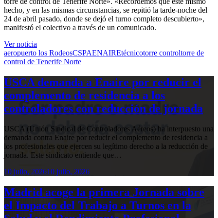
torre de control de Tenerife Norte». «Recordemos que este mismo
hecho, y en las mismas circunstancias, se repitió la tarde-noche del
24 de abril pasado, donde se dejó el turno completo descubierto»,
manifestó el colectivo a través de un comunicado.
Ver noticia
aeropuerto los Rodeos
CSPA
ENAIRE
técnico
torre control
torre de
control de Tenerife Norte
USCA demanda a Enaire por reducir el
complemento de residencia a los
controladores con reducción de jornada
USCA (Unión Sindical de Controladores Aéreos) ha interpuesto una
demanda contra Enaire por reducir el complemento de residencia a
los profesionales que ejercen su legítimo derecho a la reducción de
jornada. Este sindicato entiende que…
10 julio, 2026
10 julio, 2026
Madrid acoge la primera Jornada sobre
el Impacto del Trabajo a Turnos en la