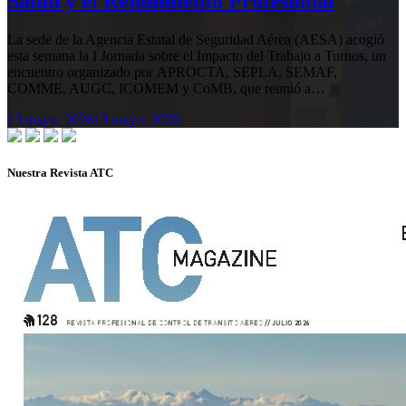
Salud y el Rendimiento Profesional
La sede de la Agencia Estatal de Seguridad Aérea (AESA) acogió
esta semana la I Jornada sobre el Impacto del Trabajo a Turnos, un
encuentro organizado por APROCTA, SEPLA, SEMAF,
COMME, AUGC, ICOMEM y CoMB, que reunió a…
13 mayo, 2026
13 mayo, 2026
Nuestra Revista ATC