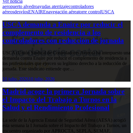
Ver noticia
aeropuerto alvedro
ayudas aterrizaje
controladores
aéreos
desvíos
ENAIRE
navegación aérea
torre control
USCA
USCA demanda a Enaire por reducir el
complemento de residencia a los
controladores con reducción de jornada
USCA (Unión Sindical de Controladores Aéreos) ha interpuesto una
demanda contra Enaire por reducir el complemento de residencia a
los profesionales que ejercen su legítimo derecho a la reducción de
jornada. Este sindicato entiende que…
10 julio, 2026
10 julio, 2026
Madrid acoge la primera Jornada sobre
el Impacto del Trabajo a Turnos en la
Salud y el Rendimiento Profesional
La sede de la Agencia Estatal de Seguridad Aérea (AESA) acogió
esta semana la I Jornada sobre el Impacto del Trabajo a Turnos, un
encuentro organizado por APROCTA, SEPLA, SEMAF,