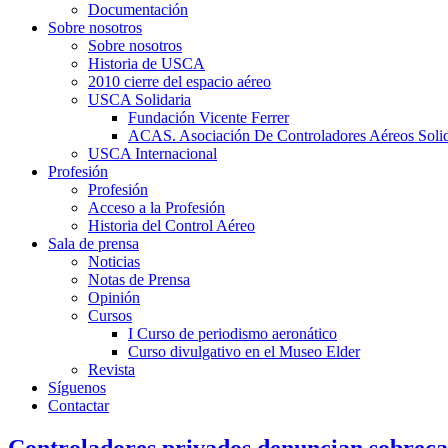
Documentación
Sobre nosotros
Sobre nosotros
Historia de USCA
2010 cierre del espacio aéreo
USCA Solidaria
Fundación Vicente Ferrer
ACAS. Asociación De Controladores Aéreos Solid
USCA Internacional
Profesión
Profesión
Acceso a la Profesión
Historia del Control Aéreo
Sala de prensa
Noticias
Notas de Prensa
Opinión
Cursos
I Curso de periodismo aeronático
Curso divulgativo en el Museo Elder
Revista
Síguenos
Contactar
Controladores privados denuncian sobrecarg