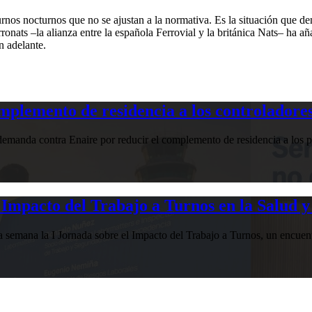
turnos nocturnos que no se ajustan a la normativa. Es la situación que d
onats –la alianza entre la española Ferrovial y la británica Nats– ha aña
n adelante.
plemento de residencia a los controladores
manda contra Enaire por reducir el complemento de residencia a los pr
Impacto del Trabajo a Turnos en la Salud y
esta semana la I Jornada sobre el Impacto del Trabajo a Turnos, u