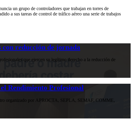
enuncia un grupo de controladores que trabajan en torres de
dido a sus tareas de control de tráfico aéreo una serie de trabajos
 con reducción de jornada
ofesionales que ejercen su legítimo derecho a la reducción de
 el Rendimiento Profesional
n encuentro organizado por APROCTA, SEPLA, SEMAF, COMME,