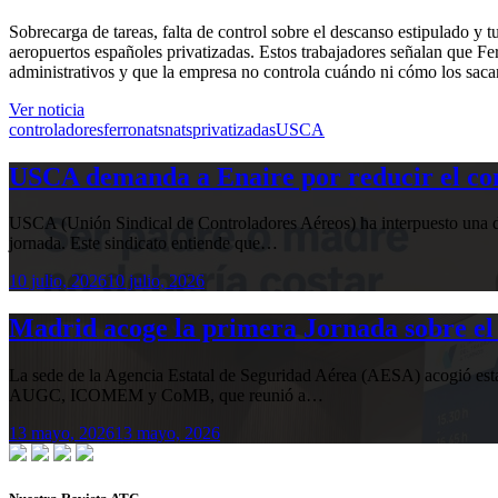
Sobrecarga de tareas, falta de control sobre el descanso estipulado y 
aeropuertos españoles privatizadas. Estos trabajadores señalan que Ferr
administrativos y que la empresa no controla cuándo ni cómo los saca
Ver noticia
controladores
ferronats
nats
privatizadas
USCA
USCA demanda a Enaire por reducir el com
USCA (Unión Sindical de Controladores Aéreos) ha interpuesto una de
jornada. Este sindicato entiende que…
10 julio, 2026
10 julio, 2026
Madrid acoge la primera Jornada sobre el 
La sede de la Agencia Estatal de Seguridad Aérea (AESA) acogió 
AUGC, ICOMEM y CoMB, que reunió a…
13 mayo, 2026
13 mayo, 2026