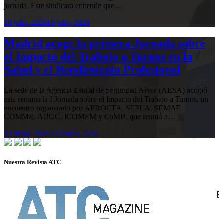
jornada. Este sindicato entiende que…
10 julio, 2026
10 julio, 2026
Madrid acoge la primera Jornada sobre
el Impacto del Trabajo a Turnos en la
Salud y el Rendimiento Profesional
La sede de la Agencia Estatal de Seguridad Aérea (AESA) acogió
esta semana la I Jornada sobre el Impacto del Trabajo a Turnos, un
encuentro organizado por APROCTA, SEPLA, SEMAF,
COMME, AUGC, ICOMEM y CoMB, que reunió a…
13 mayo, 2026
13 mayo, 2026
Nuestra Revista ATC