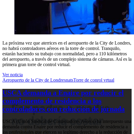
La próxima vez que aterrices en el aeropuerto de la City de Londres,
no habrá controladores aéreos en la torre de control. Tranquilo,
estarán haciendo su trabajo con normalidad, pero a 110 kilómetros
del aeropuerto, a través de un complejo sistema de cámaras. Así es la
primera gran torre de control virtual.
Ver noticia
Aeropuerto de la City de Londres
nats
Torre de conrol vrtual
USCA demanda a Enaire por reducir el
complemento de residencia a los
controladores con reducción de jornada
USCA (Unión Sindical de Controladores Aéreos) ha interpuesto una
demanda contra Enaire por reducir el complemento de residencia a
los profesionales que ejercen su legítimo derecho a la reducción de