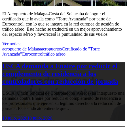
El Aeropuerto de Málaga-Costa del Sol acaba de lograr el
certificado que lo avala como “Torre Avanzada” por parte de
Eurocontrol, con lo que se integra en la red europea de gestión de
tráfico aéreo. Este hecho se traducirá en un mejor aprovechamiento
del espacio aéreo y favorecerá la puntualidad de sus vuelos.
Ver noticia
aeropuerto de Málaga
aeropuertos
Certificado de "Torre
Avanzada"
Eurocontrol
tráfico aéreo
USCA demanda a Enaire por reducir el
complemento de residencia a los
controladores con reducción de jornada
USCA (Unión Sindical de Controladores Aéreos) ha interpuesto una
demanda contra Enaire por reducir el complemento de residencia a
los profesionales que ejercen su legítimo derecho a la reducción de
jornada. Este sindicato entiende que…
10 julio, 2026
10 julio, 2026