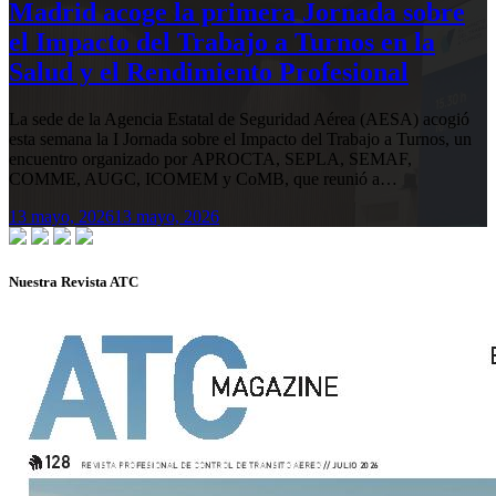
Madrid acoge la primera Jornada sobre
el Impacto del Trabajo a Turnos en la
Salud y el Rendimiento Profesional
La sede de la Agencia Estatal de Seguridad Aérea (AESA) acogió
esta semana la I Jornada sobre el Impacto del Trabajo a Turnos, un
encuentro organizado por APROCTA, SEPLA, SEMAF,
COMME, AUGC, ICOMEM y CoMB, que reunió a…
13 mayo, 2026
13 mayo, 2026
Nuestra Revista ATC