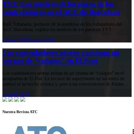
TV3: Los motivos de los paros de los
controladores en el ACC de Barcelona
Raúl Tobaruela, portavoz de la asamblea de los trabajadores del
ACC Barcelona, explica los motivos de los paros en TV3
2 mayo, 2018
2 mayo, 2018
Los controladores aéreos vaticinan un
verano de “colapso” en El Prat
Los controladores aéreos avisan de un verano de “colapso” en el
aeropuerto de El Prat. La escasez de supervisores en las torres de
control se ha hecho crónica y, pese a las convocatorias de Enaire…
15 abril, 2018
Nuestra Revista ATC