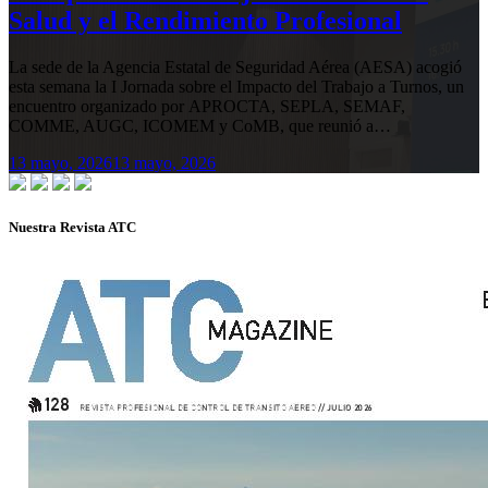
Salud y el Rendimiento Profesional
La sede de la Agencia Estatal de Seguridad Aérea (AESA) acogió
esta semana la I Jornada sobre el Impacto del Trabajo a Turnos, un
encuentro organizado por APROCTA, SEPLA, SEMAF,
COMME, AUGC, ICOMEM y CoMB, que reunió a…
13 mayo, 2026
13 mayo, 2026
Nuestra Revista ATC