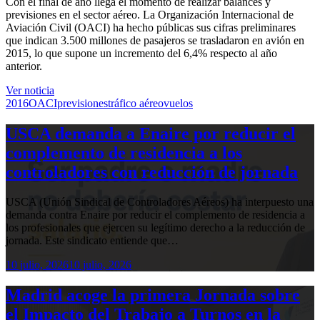
Con el final de año llega el momento de realizar balances y
previsiones en el sector aéreo. La Organización Internacional de
Aviación Civil (OACI) ha hecho públicas sus cifras preliminares
que indican 3.500 millones de pasajeros se trasladaron en avión en
2015, lo que supone un incremento del 6,4% respecto al año
anterior.
Ver noticia
2016
OACI
previsiones
tráfico aéreo
vuelos
USCA demanda a Enaire por reducir el
complemento de residencia a los
controladores con reducción de jornada
USCA (Unión Sindical de Controladores Aéreos) ha interpuesto una
demanda contra Enaire por reducir el complemento de residencia a
los profesionales que ejercen su legítimo derecho a la reducción de
jornada. Este sindicato entiende que…
10 julio, 2026
10 julio, 2026
Madrid acoge la primera Jornada sobre
el Impacto del Trabajo a Turnos en la