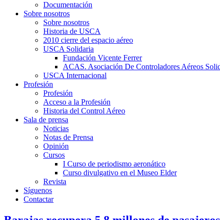
Documentación
Sobre nosotros
Sobre nosotros
Historia de USCA
2010 cierre del espacio aéreo
USCA Solidaria
Fundación Vicente Ferrer
ACAS. Asociación De Controladores Aéreos Solid
USCA Internacional
Profesión
Profesión
Acceso a la Profesión
Historia del Control Aéreo
Sala de prensa
Noticias
Notas de Prensa
Opinión
Cursos
I Curso de periodismo aeronático
Curso divulgativo en el Museo Elder
Revista
Síguenos
Contactar
Barajas recupera 5,8 millones de pasajeros