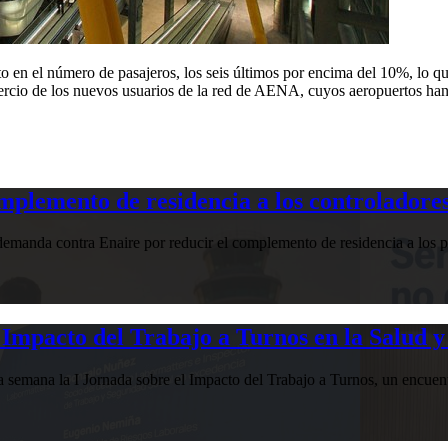
en el número de pasajeros, los seis últimos por encima del 10%, lo que
 tercio de los nuevos usuarios de la red de AENA, cuyos aeropuertos ha
plemento de residencia a los controladores
manda contra Enaire por reducir el complemento de residencia a los pr
Impacto del Trabajo a Turnos en la Salud y
esta semana la I Jornada sobre el Impacto del Trabajo a Turnos, u