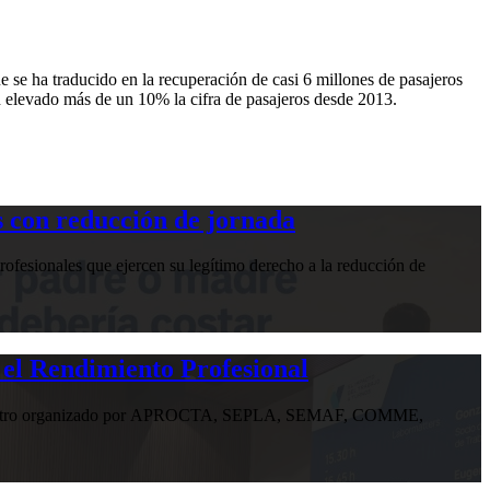
 se ha traducido en la recuperación de casi 6 millones de pasajeros
n elevado más de un 10% la cifra de pasajeros desde 2013.
 con reducción de jornada
ofesionales que ejercen su legítimo derecho a la reducción de
 el Rendimiento Profesional
n encuentro organizado por APROCTA, SEPLA, SEMAF, COMME,