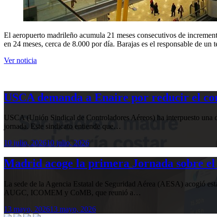
El aeropuerto madrileño acumula 21 meses consecutivos de incremento 
en 24 meses, cerca de 8.000 por día. Barajas es el responsable de un
Ver noticia
USCA demanda a Enaire por reducir el com
USCA (Unión Sindical de Controladores Aéreos) ha interpuesto una de
jornada. Este sindicato entiende que…
10 julio, 2026
10 julio, 2026
Madrid acoge la primera Jornada sobre el 
La sede de la Agencia Estatal de Seguridad Aérea (AESA) acogió 
AUGC, ICOMEM y CoMB, que reunió a…
13 mayo, 2026
13 mayo, 2026