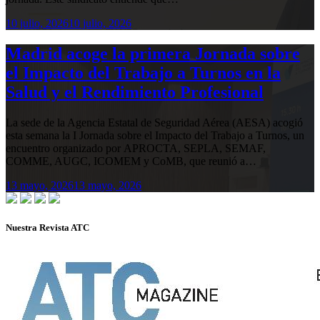
10 julio, 2026
10 julio, 2026
Madrid acoge la primera Jornada sobre
el Impacto del Trabajo a Turnos en la
Salud y el Rendimiento Profesional
La sede de la Agencia Estatal de Seguridad Aérea (AESA) acogió
esta semana la I Jornada sobre el Impacto del Trabajo a Turnos, un
encuentro organizado por APROCTA, SEPLA, SEMAF,
COMME, AUGC, ICOMEM y CoMB, que reunió a…
13 mayo, 2026
13 mayo, 2026
Nuestra Revista ATC