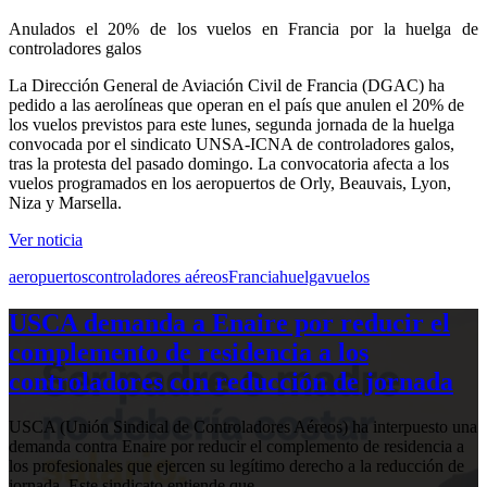
Anulados el 20% de los vuelos en Francia por la huelga de
controladores galos
La Dirección General de Aviación Civil de Francia (DGAC) ha
pedido a las aerolíneas que operan en el país que anulen el 20% de
los vuelos previstos para este lunes, segunda jornada de la huelga
convocada por el sindicato UNSA-ICNA de controladores galos,
tras la protesta del pasado domingo. La convocatoria afecta a los
vuelos programados en los aeropuertos de Orly, Beauvais, Lyon,
Niza y Marsella.
Ver noticia
aeropuertos
controladores aéreos
Francia
huelga
vuelos
USCA demanda a Enaire por reducir el
complemento de residencia a los
controladores con reducción de jornada
USCA (Unión Sindical de Controladores Aéreos) ha interpuesto una
demanda contra Enaire por reducir el complemento de residencia a
los profesionales que ejercen su legítimo derecho a la reducción de
jornada. Este sindicato entiende que…