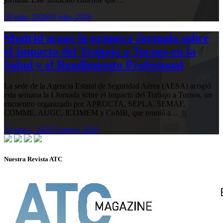
10 julio, 2026
10 julio, 2026
Madrid acoge la primera Jornada sobre
el Impacto del Trabajo a Turnos en la
Salud y el Rendimiento Profesional
La sede de la Agencia Estatal de Seguridad Aérea (AESA) acogió
esta semana la I Jornada sobre el Impacto del Trabajo a Turnos, un
encuentro organizado por APROCTA, SEPLA, SEMAF,
COMME, AUGC, ICOMEM y CoMB, que reunió a…
13 mayo, 2026
13 mayo, 2026
Nuestra Revista ATC