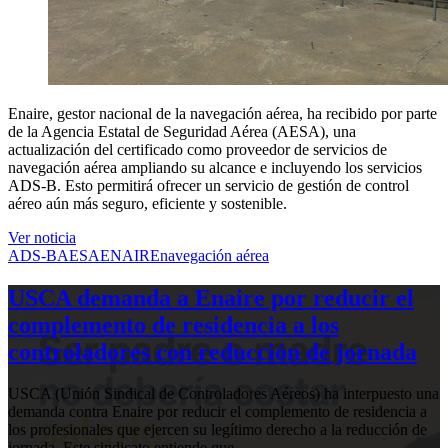
Enaire, gestor nacional de la navegación aérea, ha recibido por parte
de la Agencia Estatal de Seguridad Aérea (AESA), una
actualización del certificado como proveedor de servicios de
navegación aérea ampliando su alcance e incluyendo los servicios
ADS-B. Esto permitirá ofrecer un servicio de gestión de control
aéreo aún más seguro, eficiente y sostenible.
Ver noticia
ADS-B
AESA
ENAIRE
navegación aérea
USCA demanda a Enaire por reducir el
complemento de residencia a los
controladores con reducción de jornada
USCA (Unión Sindical de Controladores Aéreos) ha interpuesto una
demanda contra Enaire por reducir el complemento de residencia a
los profesionales que ejercen su legítimo derecho a la reducción de
jornada. Este sindicato entiende que…