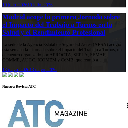
10 julio, 2026
10 julio, 2026
Madrid acoge la primera Jornada sobre
el Impacto del Trabajo a Turnos en la
Salud y el Rendimiento Profesional
La sede de la Agencia Estatal de Seguridad Aérea (AESA) acogió
esta semana la I Jornada sobre el Impacto del Trabajo a Turnos, un
encuentro organizado por APROCTA, SEPLA, SEMAF,
COMME, AUGC, ICOMEM y CoMB, que reunió a…
13 mayo, 2026
13 mayo, 2026
Nuestra Revista ATC