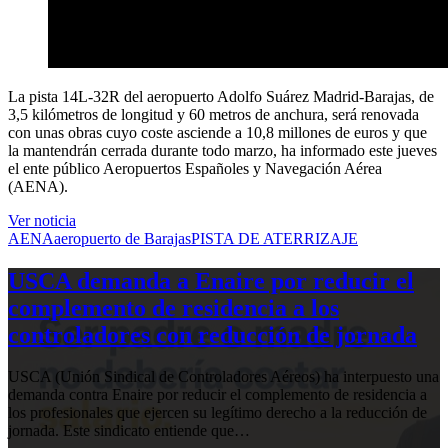
La pista 14L-32R del aeropuerto Adolfo Suárez Madrid-Barajas, de
3,5 kilómetros de longitud y 60 metros de anchura, será renovada
con unas obras cuyo coste asciende a 10,8 millones de euros y que
la mantendrán cerrada durante todo marzo, ha informado este jueves
el ente público Aeropuertos Españoles y Navegación Aérea
(AENA).
Ver noticia
AENA
aeropuerto de Barajas
PISTA DE ATERRIZAJE
USCA demanda a Enaire por reducir el
complemento de residencia a los
controladores con reducción de jornada
USCA (Unión Sindical de Controladores Aéreos) ha interpuesto una
demanda contra Enaire por reducir el complemento de residencia a
los profesionales que ejercen su legítimo derecho a la reducción de
jornada. Este sindicato entiende que…