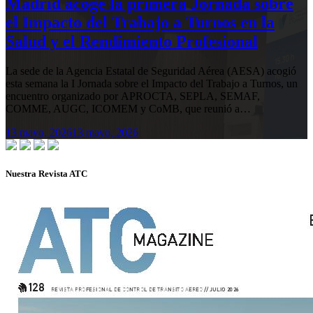
Madrid acoge la primera Jornada sobre
el Impacto del Trabajo a Turnos en la
Salud y el Rendimiento Profesional
La sede de la Agencia Estatal de Seguridad Aérea (AESA) acogió
esta semana la I Jornada sobre el Impacto del Trabajo a Turnos, un
encuentro organizado por APROCTA, SEPLA, SEMAF,
COMME, AUGC, ICOMEM y CoMB, que reunió a…
13 mayo, 2026
13 mayo, 2026
Nuestra Revista ATC