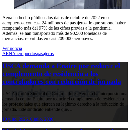
Aena ha hecho públicos los datos de octubre de 2022 en sus
aeropuertos, con casi 24 millones de pasajeros, lo que supone haber
recuperado más del 97% de las cifras previas a la pandemia.
Además, se han transportado más de 90.500 toneladas de
mercancías, repartidas en casi 209.000 aeronaves.
Ver noticia
AENA
aeropuertos
pasajeros
USCA demanda a Enaire por reducir el
complemento de residencia a los
controladores con reducción de jornada
USCA (Unión Sindical de Controladores Aéreos) ha interpuesto una
demanda contra Enaire por reducir el complemento de residencia a
los profesionales que ejercen su legítimo derecho a la reducción de
jornada. Este sindicato entiende que…
10 julio, 2026
10 julio, 2026